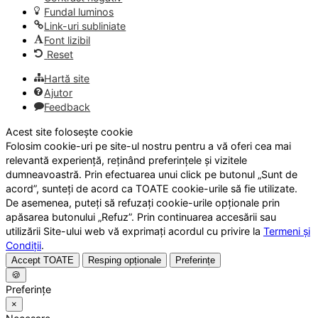
Fundal luminos
Link-uri subliniate
Font lizibil
Reset
Hartă site
Ajutor
Feedback
Acest site folosește cookie
Folosim cookie-uri pe site-ul nostru pentru a vă oferi cea mai
relevantă experiență, reținând preferințele și vizitele
dumneavoastră. Prin efectuarea unui click pe butonul „Sunt de
acord”, sunteți de acord ca TOATE cookie-urile să fie utilizate.
De asemenea, puteți să refuzați cookie-urile opționale prin
apăsarea butonului „Refuz”. Prin continuarea accesării sau
utilizării Site-ului web vă exprimați acordul cu privire la
Termeni și
Condiții
.
Accept TOATE
Resping opționale
Preferințe
🍪
Preferințe
×