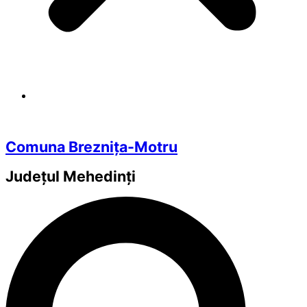
Comuna Breznița-Motru
Județul
Mehedinți