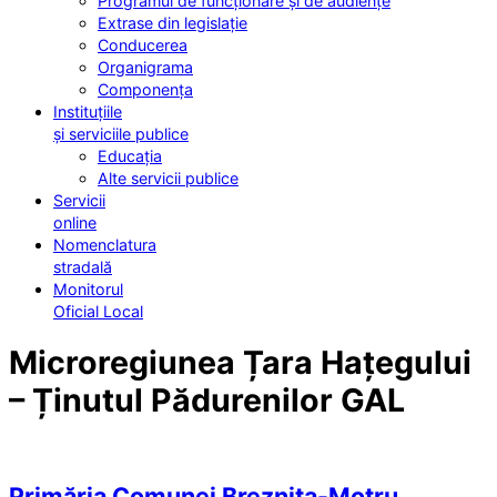
Programul de funcționare și de audiențe
Extrase din legislație
Conducerea
Organigrama
Componența
Instituțiile
și serviciile publice
Educația
Alte servicii publice
Servicii
online
Nomenclatura
stradală
Monitorul
Oficial Local
Microregiunea Țara Hațegului
– Ținutul Pădurenilor GAL
Primăria Comunei Breznița-Motru