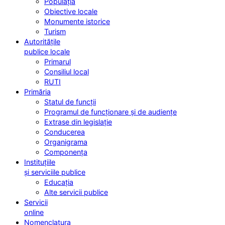
Populația
Obiective locale
Monumente istorice
Turism
Autoritățile
publice locale
Primarul
Consiliul local
RUTI
Primăria
Statul de funcții
Programul de funcționare și de audiențe
Extrase din legislație
Conducerea
Organigrama
Componența
Instituțiile
și serviciile publice
Educația
Alte servicii publice
Servicii
online
Nomenclatura