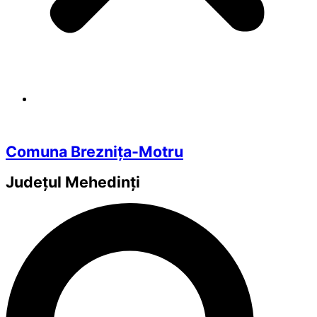
Comuna Breznița-Motru
Județul
Mehedinți