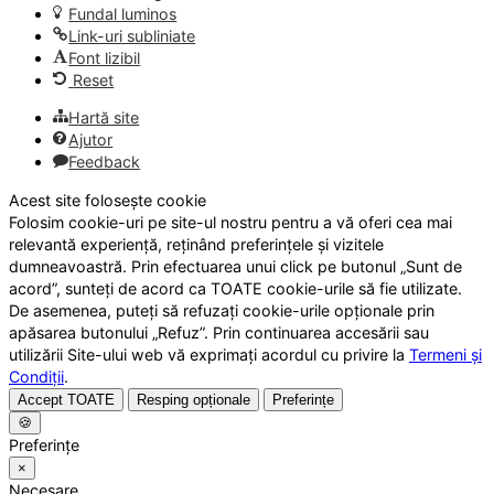
Fundal luminos
Link-uri subliniate
Font lizibil
Reset
Hartă site
Ajutor
Feedback
Acest site folosește cookie
Folosim cookie-uri pe site-ul nostru pentru a vă oferi cea mai
relevantă experiență, reținând preferințele și vizitele
dumneavoastră. Prin efectuarea unui click pe butonul „Sunt de
acord”, sunteți de acord ca TOATE cookie-urile să fie utilizate.
De asemenea, puteți să refuzați cookie-urile opționale prin
apăsarea butonului „Refuz”. Prin continuarea accesării sau
utilizării Site-ului web vă exprimați acordul cu privire la
Termeni și
Condiții
.
Accept TOATE
Resping opționale
Preferințe
🍪
Preferințe
×
Necesare