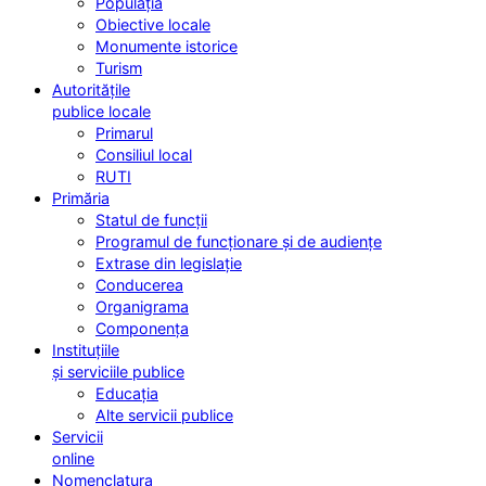
Populația
Obiective locale
Monumente istorice
Turism
Autoritățile
publice locale
Primarul
Consiliul local
RUTI
Primăria
Statul de funcții
Programul de funcționare și de audiențe
Extrase din legislație
Conducerea
Organigrama
Componența
Instituțiile
și serviciile publice
Educația
Alte servicii publice
Servicii
online
Nomenclatura