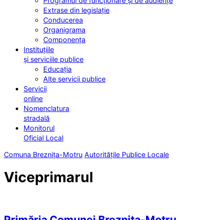
Programul de funcționare și de audiențe
Extrase din legislație
Conducerea
Organigrama
Componența
Instituțiile
și serviciile publice
Educația
Alte servicii publice
Servicii
online
Nomenclatura
stradală
Monitorul
Oficial Local
Comuna Breznița-Motru
Autoritățile Publice Locale
Viceprimarul
Primăria Comunei Breznița-Motru