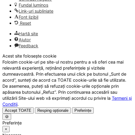
Fundal luminos
Link-uri subliniate
Font lizibil
Reset
Hartă site
Ajutor
Feedback
Acest site folosește cookie
Folosim cookie-uri pe site-ul nostru pentru a vă oferi cea mai
relevantă experiență, reținând preferințele și vizitele
dumneavoastră. Prin efectuarea unui click pe butonul „Sunt de
acord”, sunteți de acord ca TOATE cookie-urile să fie utilizate.
De asemenea, puteți să refuzați cookie-urile opționale prin
apăsarea butonului „Refuz”. Prin continuarea accesării sau
utilizării Site-ului web vă exprimați acordul cu privire la
Termeni și
Condiții
.
Accept TOATE
Resping opționale
Preferințe
🍪
Preferințe
×