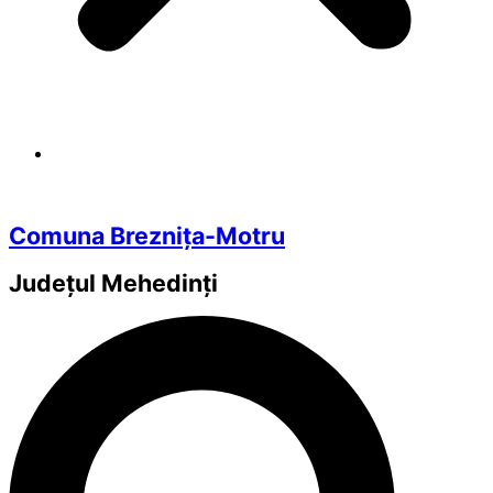
Comuna Breznița-Motru
Județul
Mehedinți