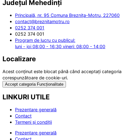
Județul
Mehedinți
Principală, nr. 95 Comuna Breznița-Motru, 227060
contact@breznitamotru.ro
0252 374 001
0252 374 001
Program de lucru cu publicul:
luni - joi 08:00 - 16:30 vineri: 08:00 - 14:00
Localizare
Acest conținut este blocat până când acceptați categoria
corespunzătoare de cookie-uri.
Accept categoria Funcționalitate
LINKURI UTILE
Prezentare generală
Contact
Termeni și condiții
Prezentare generală
Contact