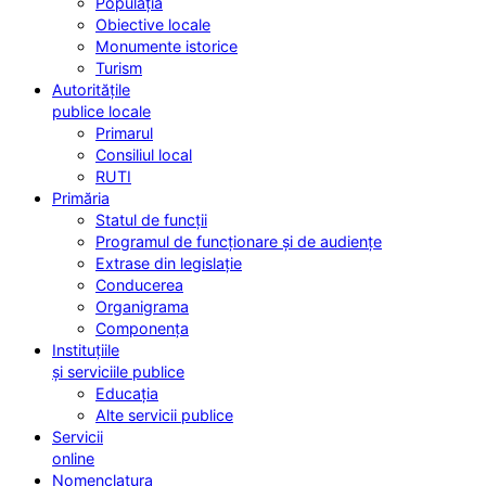
Populația
Obiective locale
Monumente istorice
Turism
Autoritățile
publice locale
Primarul
Consiliul local
RUTI
Primăria
Statul de funcții
Programul de funcționare și de audiențe
Extrase din legislație
Conducerea
Organigrama
Componența
Instituțiile
și serviciile publice
Educația
Alte servicii publice
Servicii
online
Nomenclatura