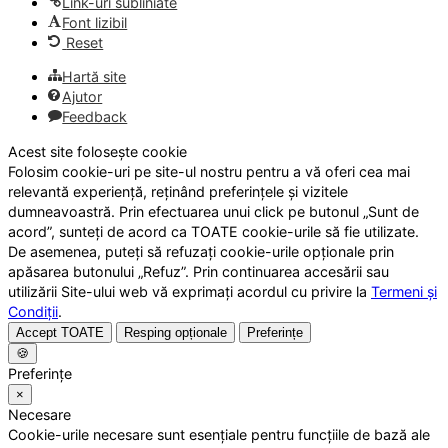
Link-uri subliniate
Font lizibil
Reset
Hartă site
Ajutor
Feedback
Acest site folosește cookie
Folosim cookie-uri pe site-ul nostru pentru a vă oferi cea mai
relevantă experiență, reținând preferințele și vizitele
dumneavoastră. Prin efectuarea unui click pe butonul „Sunt de
acord”, sunteți de acord ca TOATE cookie-urile să fie utilizate.
De asemenea, puteți să refuzați cookie-urile opționale prin
apăsarea butonului „Refuz”. Prin continuarea accesării sau
utilizării Site-ului web vă exprimați acordul cu privire la
Termeni și
Condiții
.
Accept TOATE
Resping opționale
Preferințe
🍪
Preferințe
×
Necesare
Cookie-urile necesare sunt esențiale pentru funcțiile de bază ale