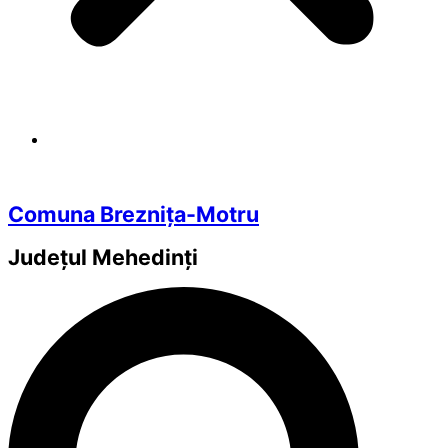
Comuna Breznița-Motru
Județul
Mehedinți