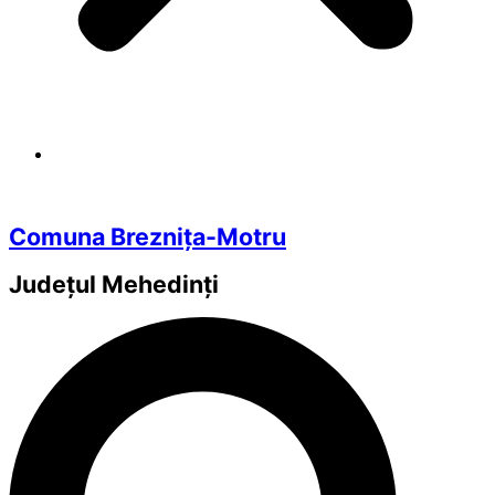
Comuna Breznița-Motru
Județul
Mehedinți