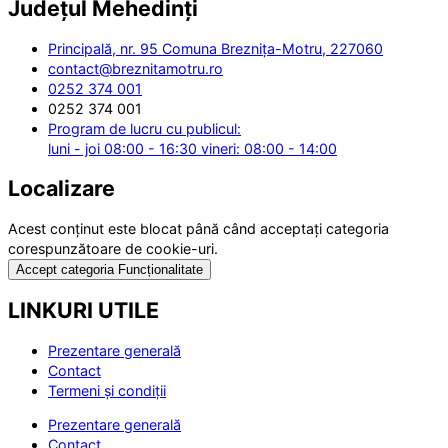
Județul
Mehedinți
Principală, nr. 95 Comuna Breznița-Motru, 227060
contact@breznitamotru.ro
0252 374 001
0252 374 001
Program de lucru cu publicul:
luni - joi 08:00 - 16:30 vineri: 08:00 - 14:00
Localizare
Acest conținut este blocat până când acceptați categoria
corespunzătoare de cookie-uri.
Accept categoria Funcționalitate
LINKURI UTILE
Prezentare generală
Contact
Termeni și condiții
Prezentare generală
Contact