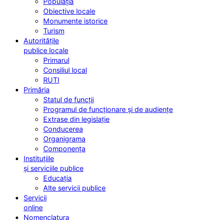
Populația
Obiective locale
Monumente istorice
Turism
Autoritățile
publice locale
Primarul
Consiliul local
RUTI
Primăria
Statul de funcții
Programul de funcționare și de audiențe
Extrase din legislație
Conducerea
Organigrama
Componența
Instituțiile
și serviciile publice
Educația
Alte servicii publice
Servicii
online
Nomenclatura