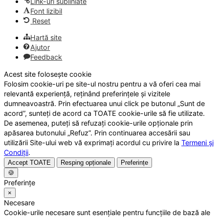
Link-uri subliniate
Font lizibil
Reset
Hartă site
Ajutor
Feedback
Acest site folosește cookie
Folosim cookie-uri pe site-ul nostru pentru a vă oferi cea mai
relevantă experiență, reținând preferințele și vizitele
dumneavoastră. Prin efectuarea unui click pe butonul „Sunt de
acord”, sunteți de acord ca TOATE cookie-urile să fie utilizate.
De asemenea, puteți să refuzați cookie-urile opționale prin
apăsarea butonului „Refuz”. Prin continuarea accesării sau
utilizării Site-ului web vă exprimați acordul cu privire la
Termeni și
Condiții
.
Accept TOATE
Resping opționale
Preferințe
🍪
Preferințe
×
Necesare
Cookie-urile necesare sunt esențiale pentru funcțiile de bază ale