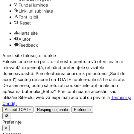
Fundal luminos
Link-uri subliniate
Font lizibil
Reset
Hartă site
Ajutor
Feedback
Acest site folosește cookie
Folosim cookie-uri pe site-ul nostru pentru a vă oferi cea mai
relevantă experiență, reținând preferințele și vizitele
dumneavoastră. Prin efectuarea unui click pe butonul „Sunt de
acord”, sunteți de acord ca TOATE cookie-urile să fie utilizate.
De asemenea, puteți să refuzați cookie-urile opționale prin
apăsarea butonului „Refuz”. Prin continuarea accesării sau
utilizării Site-ului web vă exprimați acordul cu privire la
Termeni și
Condiții
.
Accept TOATE
Resping opționale
Preferințe
🍪
Preferințe
×