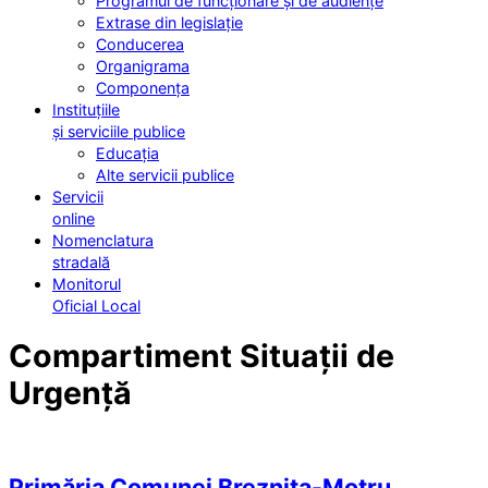
Programul de funcționare și de audiențe
Extrase din legislație
Conducerea
Organigrama
Componența
Instituțiile
și serviciile publice
Educația
Alte servicii publice
Servicii
online
Nomenclatura
stradală
Monitorul
Oficial Local
Compartiment Situații de
Urgență
Primăria Comunei Breznița-Motru