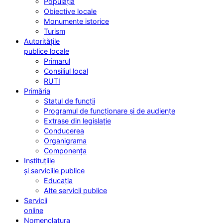
Populația
Obiective locale
Monumente istorice
Turism
Autoritățile
publice locale
Primarul
Consiliul local
RUTI
Primăria
Statul de funcții
Programul de funcționare și de audiențe
Extrase din legislație
Conducerea
Organigrama
Componența
Instituțiile
și serviciile publice
Educația
Alte servicii publice
Servicii
online
Nomenclatura