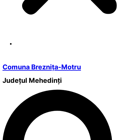
Comuna Breznița-Motru
Județul
Mehedinți