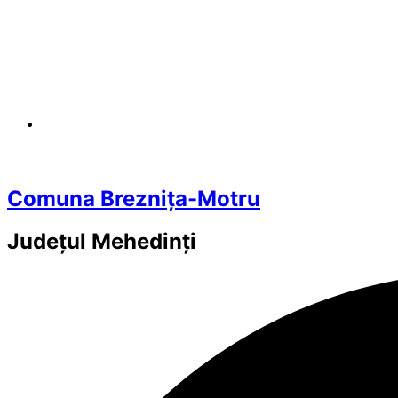
Comuna Breznița-Motru
Județul
Mehedinți