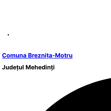
Comuna Breznița-Motru
Județul
Mehedinți