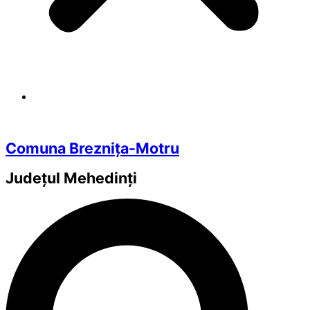
Comuna Breznița-Motru
Județul
Mehedinți