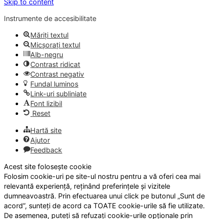
Skip to content
Instrumente de accesibilitate
Măriți textul
Micșorați textul
Alb-negru
Contrast ridicat
Contrast negativ
Fundal luminos
Link-uri subliniate
Font lizibil
Reset
Hartă site
Ajutor
Feedback
Acest site folosește cookie
Folosim cookie-uri pe site-ul nostru pentru a vă oferi cea mai
relevantă experiență, reținând preferințele și vizitele
dumneavoastră. Prin efectuarea unui click pe butonul „Sunt de
acord”, sunteți de acord ca TOATE cookie-urile să fie utilizate.
De asemenea, puteți să refuzați cookie-urile opționale prin