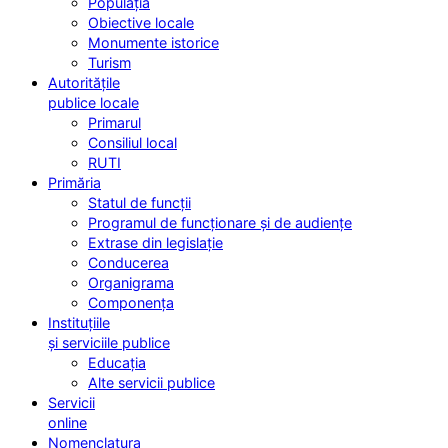
Populația
Obiective locale
Monumente istorice
Turism
Autoritățile
publice locale
Primarul
Consiliul local
RUTI
Primăria
Statul de funcții
Programul de funcționare și de audiențe
Extrase din legislație
Conducerea
Organigrama
Componența
Instituțiile
și serviciile publice
Educația
Alte servicii publice
Servicii
online
Nomenclatura