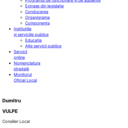
Programul de funcționare și de audiențe
Extrase din legislație
Conducerea
Organigrama
Componența
Instituțiile
și serviciile publice
Educația
Alte servicii publice
Servicii
online
Nomenclatura
stradală
Monitorul
Oficial Local
Dumitru
VULPE
Consilier Local