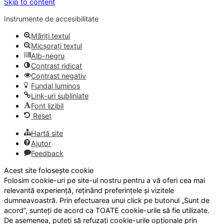
Skip to content
Instrumente de accesibilitate
Măriți textul
Micșorați textul
Alb-negru
Contrast ridicat
Contrast negativ
Fundal luminos
Link-uri subliniate
Font lizibil
Reset
Hartă site
Ajutor
Feedback
Acest site folosește cookie
Folosim cookie-uri pe site-ul nostru pentru a vă oferi cea mai
relevantă experiență, reținând preferințele și vizitele
dumneavoastră. Prin efectuarea unui click pe butonul „Sunt de
acord”, sunteți de acord ca TOATE cookie-urile să fie utilizate.
De asemenea, puteți să refuzați cookie-urile opționale prin