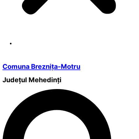
Comuna Breznița-Motru
Județul
Mehedinți