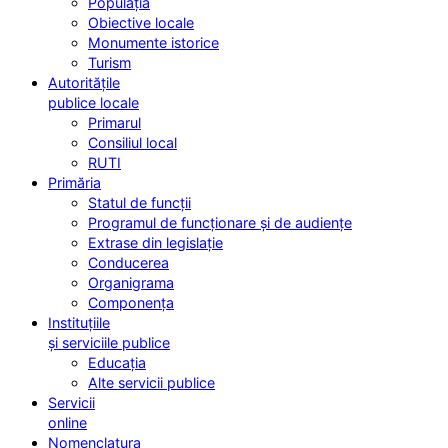
Populația
Obiective locale
Monumente istorice
Turism
Autoritățile
publice locale
Primarul
Consiliul local
RUTI
Primăria
Statul de funcții
Programul de funcționare și de audiențe
Extrase din legislație
Conducerea
Organigrama
Componența
Instituțiile
și serviciile publice
Educația
Alte servicii publice
Servicii
online
Nomenclatura