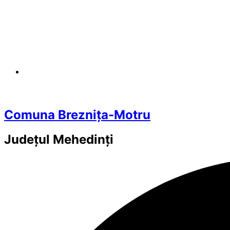
Comuna Breznița-Motru
Județul
Mehedinți