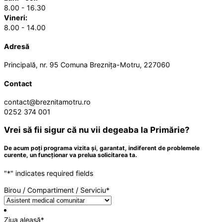
8.00 - 16.30
Vineri:
8.00 - 14.00
Adresă
Principală, nr. 95 Comuna Breznița-Motru, 227060
Contact
contact@breznitamotru.ro
0252 374 001
Vrei să fii sigur că nu vii degeaba la Primărie?
De acum poți programa vizita și, garantat, indiferent de problemele
curente, un funcționar va prelua solicitarea ta.
"
*
" indicates required fields
Birou / Compartiment / Serviciu
*
Ziua aleasă
*