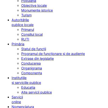
Populația
Obiective locale
Monumente istorice
Turism
Autoritățile
publice locale
Primarul
Consiliul local
RUTI
Primăria
Statul de funcții
Programul de funcționare și de audiențe
Extrase din legislație
Conducerea
Organigrama
Componența
Instituțiile
și serviciile publice
Educația
Alte servicii publice
Servicii
online
Nomenclatura