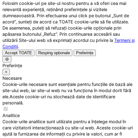
Folosim cookie-uri pe site-ul nostru pentru a vă oferi cea mai
relevantă experiență, reținând preferințele și vizitele
dumneavoastră. Prin efectuarea unui click pe butonul „Sunt de
acord”, sunteți de acord ca TOATE cookie-urile să fie utilizate.
De asemenea, puteți să refuzați cookie-urile opționale prin
apăsarea butonului „Refuz”. Prin continuarea accesării sau
utilizării Site-ului web vă exprimați acordul cu privire la
Termeni și
Condiții
.
Accept TOATE
Resping opționale
Preferințe
🍪
Preferințe
×
Necesare
Cookie-urile necesare sunt esențiale pentru funcțiile de bază ale
site-ului web, iar site-ul web nu va funcționa în modul dorit fără
ele.Aceste cookie-uri nu stochează date de identificare
personală.
Analitice
Cookie-urile analitice sunt utilizate pentru a înțelege modul în
care vizitatorii interacționează cu site-ul web. Aceste cookie-uri
ajută la furnizarea de informații cu privire la valori, cum ar fi