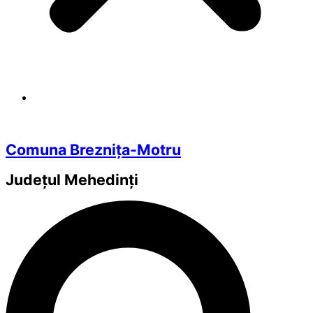
Comuna Breznița-Motru
Județul
Mehedinți