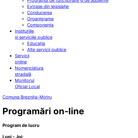
Programul de funcționare și de audiențe
Extrase din legislație
Conducerea
Organigrama
Componența
Instituțiile
și serviciile publice
Educația
Alte servicii publice
Servicii
online
Nomenclatura
stradală
Monitorul
Oficial Local
Comuna Breznița-Motru
Programări on-line
Program de lucru
Luni - Joi: