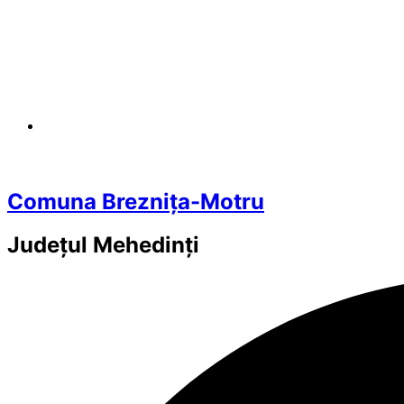
Comuna Breznița-Motru
Județul
Mehedinți