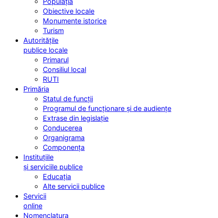
Populația
Obiective locale
Monumente istorice
Turism
Autoritățile
publice locale
Primarul
Consiliul local
RUTI
Primăria
Statul de funcții
Programul de funcționare și de audiențe
Extrase din legislație
Conducerea
Organigrama
Componența
Instituțiile
și serviciile publice
Educația
Alte servicii publice
Servicii
online
Nomenclatura