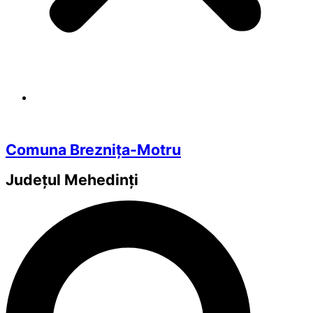
Comuna Breznița-Motru
Județul
Mehedinți