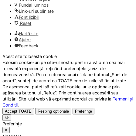
Fundal luminos
Link-uri subliniate
Font lizibil
Reset
Hartă site
Ajutor
Feedback
Acest site folosește cookie
Folosim cookie-uri pe site-ul nostru pentru a vă oferi cea mai
relevantă experiență, reținând preferințele și vizitele
dumneavoastră. Prin efectuarea unui click pe butonul „Sunt de
acord”, sunteți de acord ca TOATE cookie-urile să fie utilizate.
De asemenea, puteți să refuzați cookie-urile opționale prin
apăsarea butonului „Refuz”. Prin continuarea accesării sau
utilizării Site-ului web vă exprimați acordul cu privire la
Termeni și
Condiții
.
Accept TOATE
Resping opționale
Preferințe
🍪
Preferințe
×