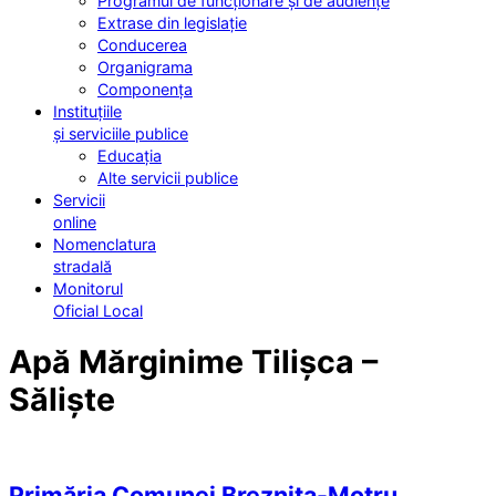
Programul de funcționare și de audiențe
Extrase din legislație
Conducerea
Organigrama
Componența
Instituțiile
și serviciile publice
Educația
Alte servicii publice
Servicii
online
Nomenclatura
stradală
Monitorul
Oficial Local
Apă Mărginime Tilișca –
Săliște
Primăria Comunei Breznița-Motru