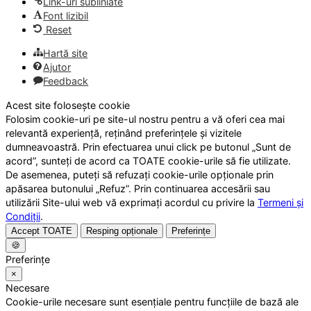
Link-uri subliniate
Font lizibil
Reset
Hartă site
Ajutor
Feedback
Acest site folosește cookie
Folosim cookie-uri pe site-ul nostru pentru a vă oferi cea mai
relevantă experiență, reținând preferințele și vizitele
dumneavoastră. Prin efectuarea unui click pe butonul „Sunt de
acord”, sunteți de acord ca TOATE cookie-urile să fie utilizate.
De asemenea, puteți să refuzați cookie-urile opționale prin
apăsarea butonului „Refuz”. Prin continuarea accesării sau
utilizării Site-ului web vă exprimați acordul cu privire la
Termeni și
Condiții
.
Accept TOATE
Resping opționale
Preferințe
🍪
Preferințe
×
Necesare
Cookie-urile necesare sunt esențiale pentru funcțiile de bază ale