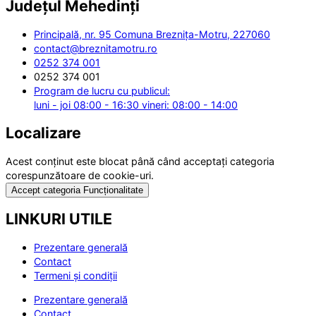
Județul
Mehedinți
Principală, nr. 95 Comuna Breznița-Motru, 227060
contact@breznitamotru.ro
0252 374 001
0252 374 001
Program de lucru cu publicul:
luni - joi 08:00 - 16:30 vineri: 08:00 - 14:00
Localizare
Acest conținut este blocat până când acceptați categoria
corespunzătoare de cookie-uri.
Accept categoria Funcționalitate
LINKURI UTILE
Prezentare generală
Contact
Termeni și condiții
Prezentare generală
Contact