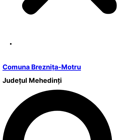
Comuna Breznița-Motru
Județul
Mehedinți