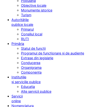
Populația
Obiective locale
Monumente istorice
Turism
Autoritățile
publice locale
Primarul
Consiliul local
RUTI
Primăria
Statul de funcții
Programul de funcționare și de audiențe
Extrase din legislație
Conducerea
Organigrama
Componența
Instituțiile
și serviciile publice
Educația
Alte servicii publice
Servicii
online
Nomenclatura