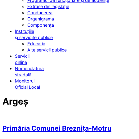
Programul de funcționare și de audiențe
Extrase din legislație
Conducerea
Organigrama
Componența
Instituțiile
și serviciile publice
Educația
Alte servicii publice
Servicii
online
Nomenclatura
stradală
Monitorul
Oficial Local
Argeș
Primăria Comunei Breznița-Motru