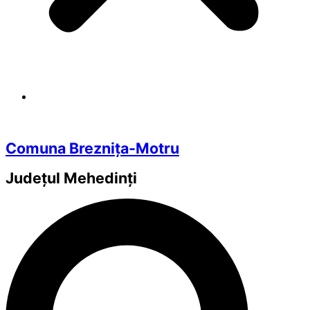
Comuna Breznița-Motru
Județul
Mehedinți