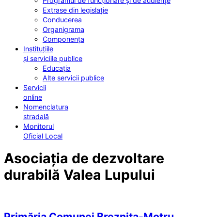
Programul de funcționare și de audiențe
Extrase din legislație
Conducerea
Organigrama
Componența
Instituțiile
și serviciile publice
Educația
Alte servicii publice
Servicii
online
Nomenclatura
stradală
Monitorul
Oficial Local
Asociația de dezvoltare
durabilă Valea Lupului
Primăria Comunei Breznița-Motru