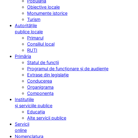
Populația
Obiective locale
Monumente istorice
Turism
Autoritățile
publice locale
Primarul
Consiliul local
RUTI
Primăria
Statul de funcții
Programul de funcționare și de audiențe
Extrase din legislație
Conducerea
Organigrama
Componența
Instituțiile
și serviciile publice
Educația
Alte servicii publice
Servicii
online
Nomenclatura