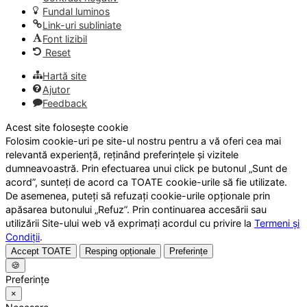
Fundal luminos
Link-uri subliniate
Font lizibil
Reset
Hartă site
Ajutor
Feedback
Acest site folosește cookie
Folosim cookie-uri pe site-ul nostru pentru a vă oferi cea mai
relevantă experiență, reținând preferințele și vizitele
dumneavoastră. Prin efectuarea unui click pe butonul „Sunt de
acord”, sunteți de acord ca TOATE cookie-urile să fie utilizate.
De asemenea, puteți să refuzați cookie-urile opționale prin
apăsarea butonului „Refuz”. Prin continuarea accesării sau
utilizării Site-ului web vă exprimați acordul cu privire la
Termeni și
Condiții
.
Accept TOATE
Resping opționale
Preferințe
🍪
Preferințe
×