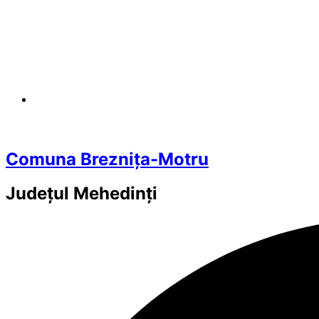
Comuna Breznița-Motru
Județul
Mehedinți