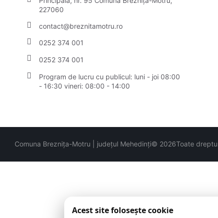
Principală, nr. 95 Comuna Breznița-Motru,
227060
contact@breznitamotru.ro
0252 374 001
0252 374 001
Program de lucru cu publicul:
luni - joi 08:00
- 16:30 vineri: 08:00 - 14:00
Comuna Breznița-Motru | județul Mehedinți
© 2026
Toate dreptur
Acest site folosește cookie