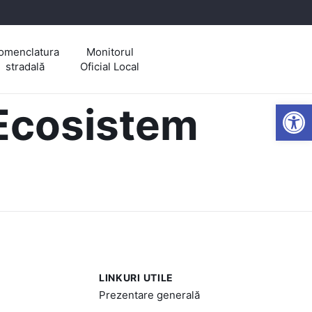
omenclatura
Monitorul
stradală
Oficial Local
Open
 Ecosistem
LINKURI UTILE
Prezentare generală