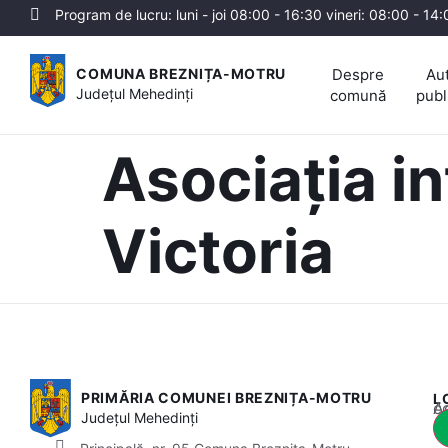
Program de lucru: luni - joi 08:00 - 16:30 vineri: 08:00 - 14
Despre
Aut
COMUNA BREZNIȚA-MOTRU
Județul
Mehedinți
comună
publ
Asociația i
Victoria
PRIMĂRIA COMUNEI BREZNIȚA-MOTRU
L
Acest
Județul
Mehedinți