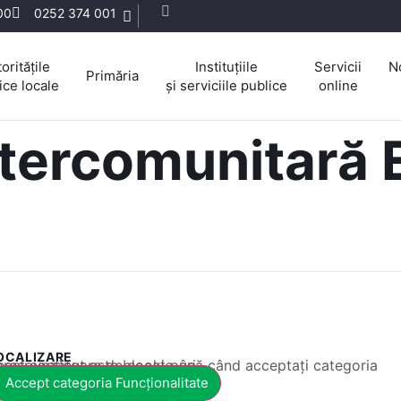
:00
0252 374 001
oritățile
Instituțiile
Servicii
N
Primăria
ice locale
și serviciile publice
online
ntercomunitară
OCALIZARE
 conținut este blocat până când acceptați categoria corespunzătoare de cookie-uri.
Accept categoria Funcționalitate