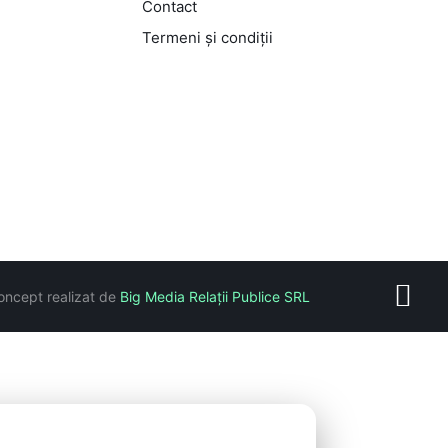
Contact
Termeni și condiții
oncept realizat de
Big Media Relații Publice SRL