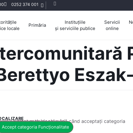
:00
0252 374 001
oritățile
Instituțiile
Servicii
N
Primăria
ice locale
și serviciile publice
online
ntercomunitară 
Berettyo Eszak
OCALIZARE
 conținut este blocat până când acceptați categoria corespunzătoare de cookie-uri.
Accept categoria Funcționalitate