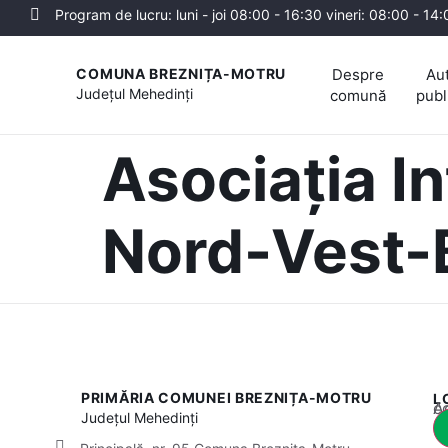
Program de lucru: luni - joi 08:00 - 16:30 vineri: 08:00 - 14
Despre
Aut
COMUNA BREZNIȚA-MOTRU
Județul
Mehedinți
comună
publ
Asociația I
Nord-Vest-
PRIMĂRIA COMUNEI BREZNIȚA-MOTRU
L
Acest
Județul
Mehedinți