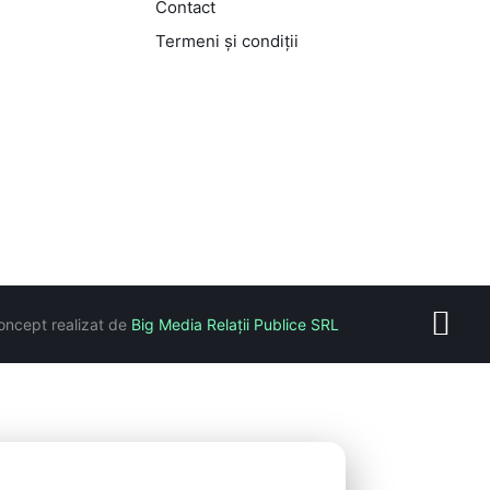
Contact
Termeni și condiții
oncept realizat de
Big Media Relații Publice SRL