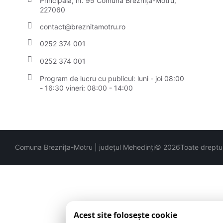
Principală, nr. 95 Comuna Breznița-Motru,
227060
contact@breznitamotru.ro
0252 374 001
0252 374 001
Program de lucru cu publicul:
luni - joi 08:00
- 16:30 vineri: 08:00 - 14:00
Comuna Breznița-Motru | județul Mehedinți
© 2026
Toate dreptur
Acest site folosește cookie