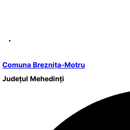
Comuna Breznița-Motru
Județul
Mehedinți