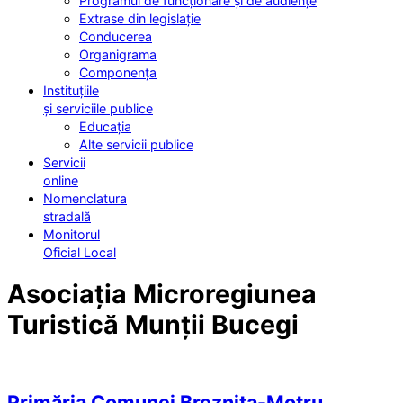
Programul de funcționare și de audiențe
Extrase din legislație
Conducerea
Organigrama
Componența
Instituțiile
și serviciile publice
Educația
Alte servicii publice
Servicii
online
Nomenclatura
stradală
Monitorul
Oficial Local
Asociația Microregiunea
Turistică Munții Bucegi
Primăria Comunei Breznița-Motru