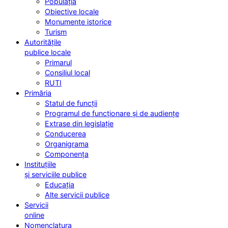
Populația
Obiective locale
Monumente istorice
Turism
Autoritățile
publice locale
Primarul
Consiliul local
RUTI
Primăria
Statul de funcții
Programul de funcționare și de audiențe
Extrase din legislație
Conducerea
Organigrama
Componența
Instituțiile
și serviciile publice
Educația
Alte servicii publice
Servicii
online
Nomenclatura