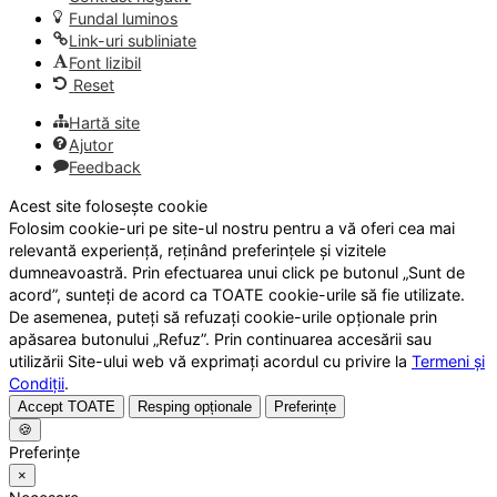
Fundal luminos
Link-uri subliniate
Font lizibil
Reset
Hartă site
Ajutor
Feedback
Acest site folosește cookie
Folosim cookie-uri pe site-ul nostru pentru a vă oferi cea mai
relevantă experiență, reținând preferințele și vizitele
dumneavoastră. Prin efectuarea unui click pe butonul „Sunt de
acord”, sunteți de acord ca TOATE cookie-urile să fie utilizate.
De asemenea, puteți să refuzați cookie-urile opționale prin
apăsarea butonului „Refuz”. Prin continuarea accesării sau
utilizării Site-ului web vă exprimați acordul cu privire la
Termeni și
Condiții
.
Accept TOATE
Resping opționale
Preferințe
🍪
Preferințe
×