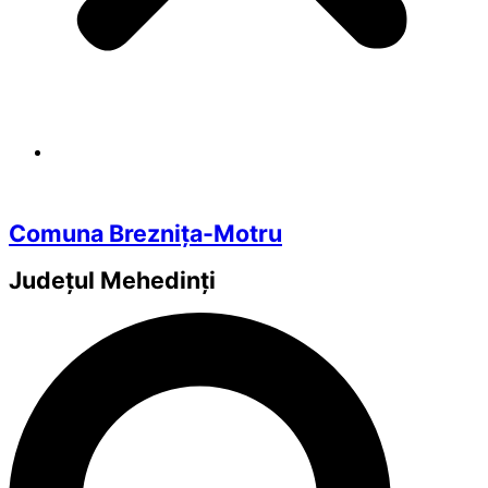
Comuna Breznița-Motru
Județul
Mehedinți