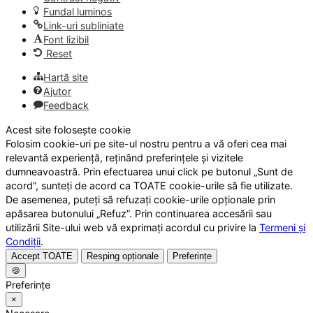
Fundal luminos
Link-uri subliniate
Font lizibil
Reset
Hartă site
Ajutor
Feedback
Acest site folosește cookie
Folosim cookie-uri pe site-ul nostru pentru a vă oferi cea mai
relevantă experiență, reținând preferințele și vizitele
dumneavoastră. Prin efectuarea unui click pe butonul „Sunt de
acord”, sunteți de acord ca TOATE cookie-urile să fie utilizate.
De asemenea, puteți să refuzați cookie-urile opționale prin
apăsarea butonului „Refuz”. Prin continuarea accesării sau
utilizării Site-ului web vă exprimați acordul cu privire la
Termeni și
Condiții
.
Accept TOATE
Resping opționale
Preferințe
🍪
Preferințe
×