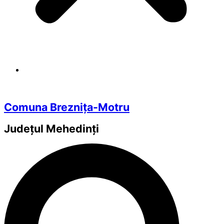
Comuna Breznița-Motru
Județul
Mehedinți