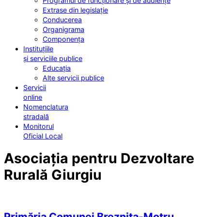
Programul de funcționare și de audiențe
Extrase din legislație
Conducerea
Organigrama
Componența
Instituțiile
și serviciile publice
Educația
Alte servicii publice
Servicii
online
Nomenclatura
stradală
Monitorul
Oficial Local
Asociația pentru Dezvoltare
Rurală Giurgiu
Primăria Comunei Breznița-Motru