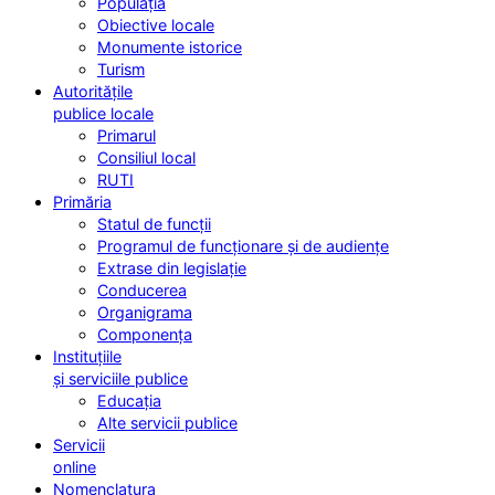
Populația
Obiective locale
Monumente istorice
Turism
Autoritățile
publice locale
Primarul
Consiliul local
RUTI
Primăria
Statul de funcții
Programul de funcționare și de audiențe
Extrase din legislație
Conducerea
Organigrama
Componența
Instituțiile
și serviciile publice
Educația
Alte servicii publice
Servicii
online
Nomenclatura