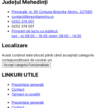
Județul
Mehedinți
Principală, nr. 95 Comuna Breznița-Motru, 227060
contact@breznitamotru.ro
0252 374 001
0252 374 001
Program de lucru cu publicul:
luni - joi 08:00 - 16:30 vineri: 08:00 - 14:00
Localizare
Acest conținut este blocat până când acceptați categoria
corespunzătoare de cookie-uri.
Accept categoria Funcționalitate
LINKURI UTILE
Prezentare generală
Contact
Termeni și condiții
Prezentare generală
Contact