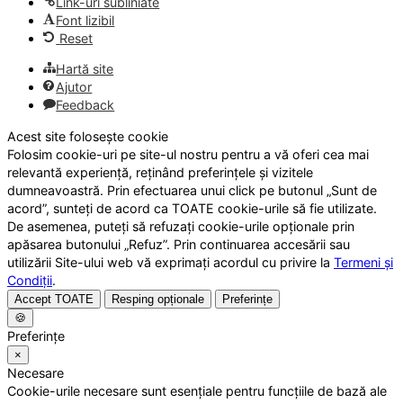
Link-uri subliniate
Font lizibil
Reset
Hartă site
Ajutor
Feedback
Acest site folosește cookie
Folosim cookie-uri pe site-ul nostru pentru a vă oferi cea mai
relevantă experiență, reținând preferințele și vizitele
dumneavoastră. Prin efectuarea unui click pe butonul „Sunt de
acord”, sunteți de acord ca TOATE cookie-urile să fie utilizate.
De asemenea, puteți să refuzați cookie-urile opționale prin
apăsarea butonului „Refuz”. Prin continuarea accesării sau
utilizării Site-ului web vă exprimați acordul cu privire la
Termeni și
Condiții
.
Accept TOATE
Resping opționale
Preferințe
🍪
Preferințe
×
Necesare
Cookie-urile necesare sunt esențiale pentru funcțiile de bază ale