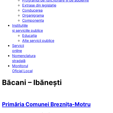
Programul de funcționare și de audiențe
Extrase din legislație
Conducerea
Organigrama
Componența
Instituțiile
și serviciile publice
Educația
Alte servicii publice
Servicii
online
Nomenclatura
stradală
Monitorul
Oficial Local
Băcani – Ibănești
Primăria Comunei Breznița-Motru