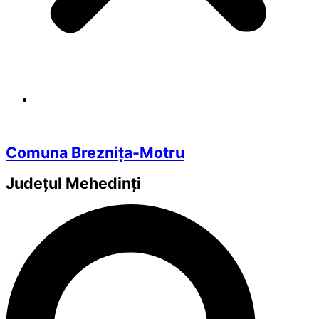
Comuna Breznița-Motru
Județul
Mehedinți