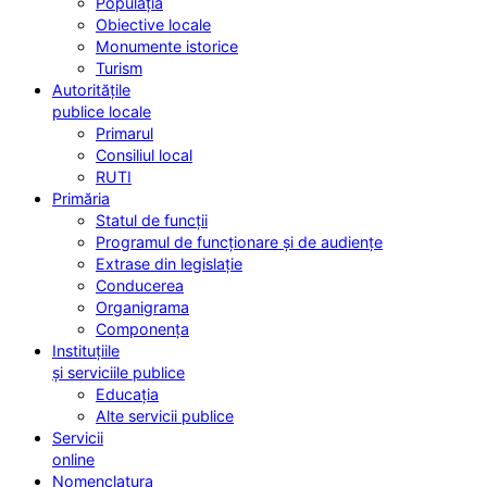
Populația
Obiective locale
Monumente istorice
Turism
Autoritățile
publice locale
Primarul
Consiliul local
RUTI
Primăria
Statul de funcții
Programul de funcționare și de audiențe
Extrase din legislație
Conducerea
Organigrama
Componența
Instituțiile
și serviciile publice
Educația
Alte servicii publice
Servicii
online
Nomenclatura