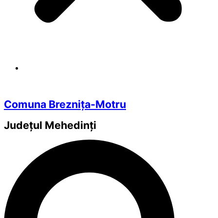
Comuna Breznița-Motru
Județul
Mehedinți