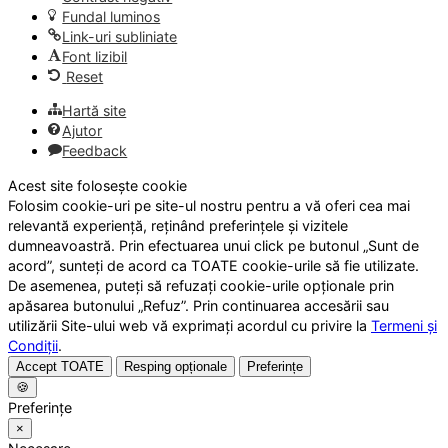
Fundal luminos
Link-uri subliniate
Font lizibil
Reset
Hartă site
Ajutor
Feedback
Acest site folosește cookie
Folosim cookie-uri pe site-ul nostru pentru a vă oferi cea mai
relevantă experiență, reținând preferințele și vizitele
dumneavoastră. Prin efectuarea unui click pe butonul „Sunt de
acord”, sunteți de acord ca TOATE cookie-urile să fie utilizate.
De asemenea, puteți să refuzați cookie-urile opționale prin
apăsarea butonului „Refuz”. Prin continuarea accesării sau
utilizării Site-ului web vă exprimați acordul cu privire la
Termeni și
Condiții
.
Accept TOATE
Resping opționale
Preferințe
🍪
Preferințe
×