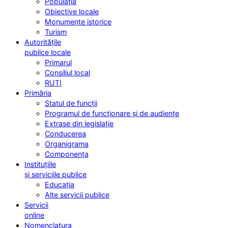
Populația
Obiective locale
Monumente istorice
Turism
Autoritățile
publice locale
Primarul
Consiliul local
RUTI
Primăria
Statul de funcții
Programul de funcționare și de audiențe
Extrase din legislație
Conducerea
Organigrama
Componența
Instituțiile
și serviciile publice
Educația
Alte servicii publice
Servicii
online
Nomenclatura