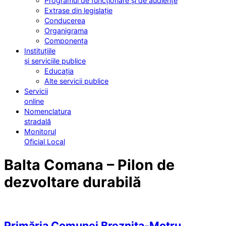
Programul de funcționare și de audiențe
Extrase din legislație
Conducerea
Organigrama
Componența
Instituțiile
și serviciile publice
Educația
Alte servicii publice
Servicii
online
Nomenclatura
stradală
Monitorul
Oficial Local
Balta Comana – Pilon de
dezvoltare durabilă
Primăria Comunei Breznița-Motru