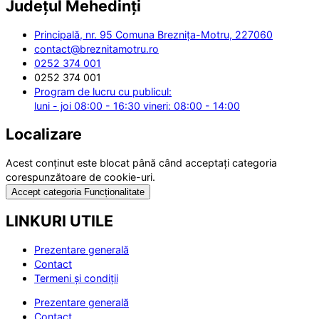
Județul
Mehedinți
Principală, nr. 95 Comuna Breznița-Motru, 227060
contact@breznitamotru.ro
0252 374 001
0252 374 001
Program de lucru cu publicul:
luni - joi 08:00 - 16:30 vineri: 08:00 - 14:00
Localizare
Acest conținut este blocat până când acceptați categoria
corespunzătoare de cookie-uri.
Accept categoria Funcționalitate
LINKURI UTILE
Prezentare generală
Contact
Termeni și condiții
Prezentare generală
Contact