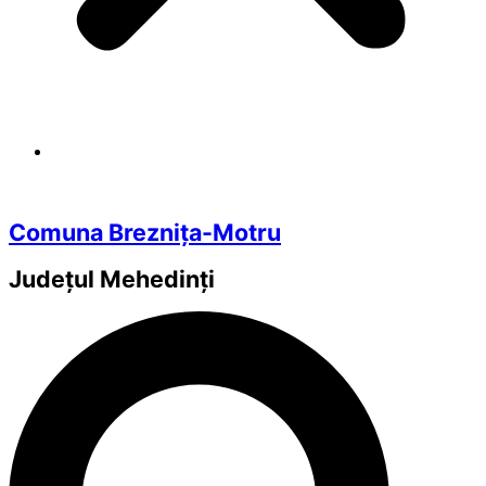
Comuna Breznița-Motru
Județul
Mehedinți