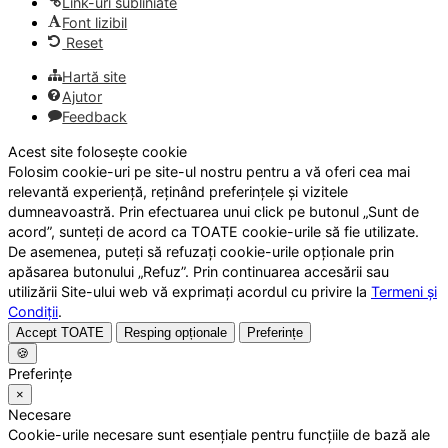
Link-uri subliniate
Font lizibil
Reset
Hartă site
Ajutor
Feedback
Acest site folosește cookie
Folosim cookie-uri pe site-ul nostru pentru a vă oferi cea mai
relevantă experiență, reținând preferințele și vizitele
dumneavoastră. Prin efectuarea unui click pe butonul „Sunt de
acord”, sunteți de acord ca TOATE cookie-urile să fie utilizate.
De asemenea, puteți să refuzați cookie-urile opționale prin
apăsarea butonului „Refuz”. Prin continuarea accesării sau
utilizării Site-ului web vă exprimați acordul cu privire la
Termeni și
Condiții
.
Accept TOATE
Resping opționale
Preferințe
🍪
Preferințe
×
Necesare
Cookie-urile necesare sunt esențiale pentru funcțiile de bază ale