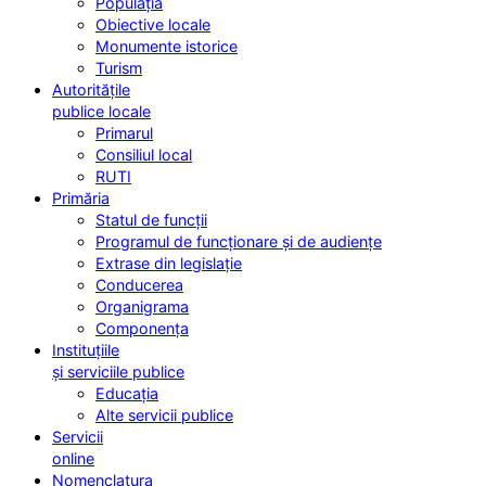
Populația
Obiective locale
Monumente istorice
Turism
Autoritățile
publice locale
Primarul
Consiliul local
RUTI
Primăria
Statul de funcții
Programul de funcționare și de audiențe
Extrase din legislație
Conducerea
Organigrama
Componența
Instituțiile
și serviciile publice
Educația
Alte servicii publice
Servicii
online
Nomenclatura