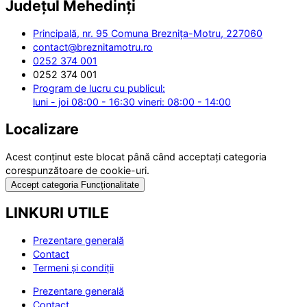
Județul
Mehedinți
Principală, nr. 95 Comuna Breznița-Motru, 227060
contact@breznitamotru.ro
0252 374 001
0252 374 001
Program de lucru cu publicul:
luni - joi 08:00 - 16:30 vineri: 08:00 - 14:00
Localizare
Acest conținut este blocat până când acceptați categoria
corespunzătoare de cookie-uri.
Accept categoria Funcționalitate
LINKURI UTILE
Prezentare generală
Contact
Termeni și condiții
Prezentare generală
Contact