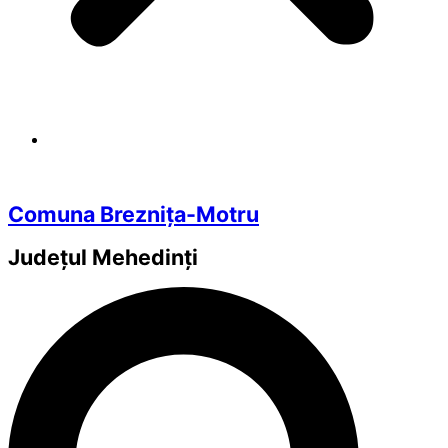
Comuna Breznița-Motru
Județul
Mehedinți