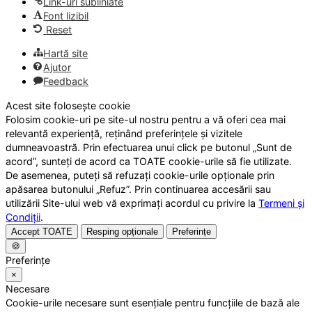
Link-uri subliniate
Font lizibil
Reset
Hartă site
Ajutor
Feedback
Acest site folosește cookie
Folosim cookie-uri pe site-ul nostru pentru a vă oferi cea mai
relevantă experiență, reținând preferințele și vizitele
dumneavoastră. Prin efectuarea unui click pe butonul „Sunt de
acord”, sunteți de acord ca TOATE cookie-urile să fie utilizate.
De asemenea, puteți să refuzați cookie-urile opționale prin
apăsarea butonului „Refuz”. Prin continuarea accesării sau
utilizării Site-ului web vă exprimați acordul cu privire la
Termeni și
Condiții
.
Accept TOATE
Resping opționale
Preferințe
🍪
Preferințe
×
Necesare
Cookie-urile necesare sunt esențiale pentru funcțiile de bază ale