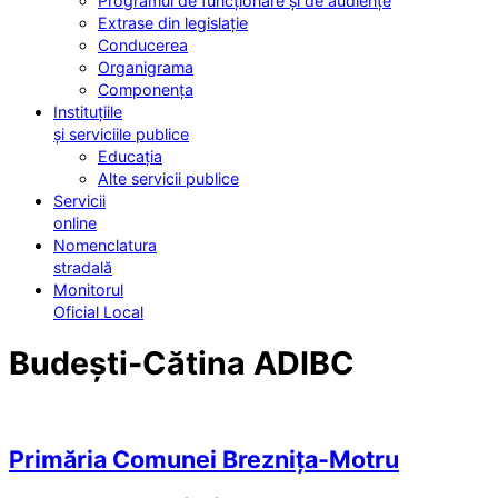
Programul de funcționare și de audiențe
Extrase din legislație
Conducerea
Organigrama
Componența
Instituțiile
și serviciile publice
Educația
Alte servicii publice
Servicii
online
Nomenclatura
stradală
Monitorul
Oficial Local
Budești-Cătina ADIBC
Primăria Comunei Breznița-Motru