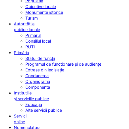
Populația
Obiective locale
Monumente istorice
Turism
Autoritățile
publice locale
Primarul
Consiliul local
RUTI
Primăria
Statul de funcții
Programul de funcționare și de audiențe
Extrase din legislație
Conducerea
Organigrama
Componența
Instituțiile
și serviciile publice
Educația
Alte servicii publice
Servicii
online
Nomenclatura