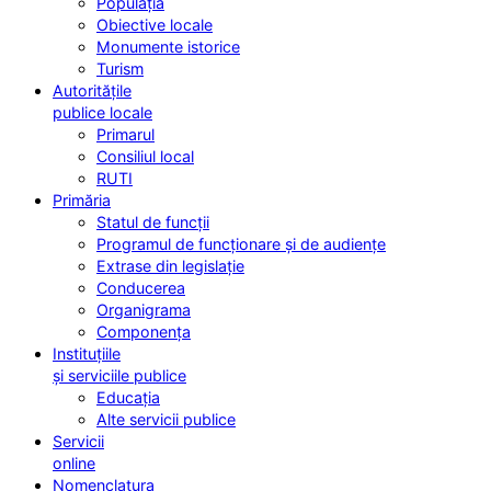
Populația
Obiective locale
Monumente istorice
Turism
Autoritățile
publice locale
Primarul
Consiliul local
RUTI
Primăria
Statul de funcții
Programul de funcționare și de audiențe
Extrase din legislație
Conducerea
Organigrama
Componența
Instituțiile
și serviciile publice
Educația
Alte servicii publice
Servicii
online
Nomenclatura