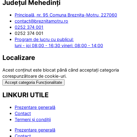
Județul
Mehedinți
Principală, nr. 95 Comuna Breznița-Motru, 227060
contact@breznitamotru.ro
0252 374 001
0252 374 001
Program de lucru cu publicul:
luni - joi 08:00 - 16:30 vineri: 08:00 - 14:00
Localizare
Acest conținut este blocat până când acceptați categoria
corespunzătoare de cookie-uri.
Accept categoria Funcționalitate
LINKURI UTILE
Prezentare generală
Contact
Termeni și condiții
Prezentare generală
Contact