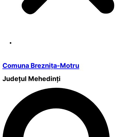
Comuna Breznița-Motru
Județul
Mehedinți