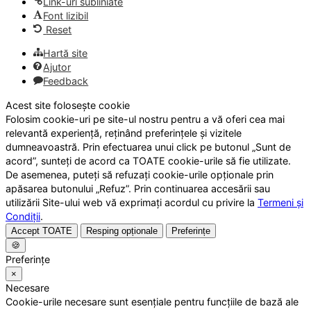
Link-uri subliniate
Font lizibil
Reset
Hartă site
Ajutor
Feedback
Acest site folosește cookie
Folosim cookie-uri pe site-ul nostru pentru a vă oferi cea mai
relevantă experiență, reținând preferințele și vizitele
dumneavoastră. Prin efectuarea unui click pe butonul „Sunt de
acord”, sunteți de acord ca TOATE cookie-urile să fie utilizate.
De asemenea, puteți să refuzați cookie-urile opționale prin
apăsarea butonului „Refuz”. Prin continuarea accesării sau
utilizării Site-ului web vă exprimați acordul cu privire la
Termeni și
Condiții
.
Accept TOATE
Resping opționale
Preferințe
🍪
Preferințe
×
Necesare
Cookie-urile necesare sunt esențiale pentru funcțiile de bază ale