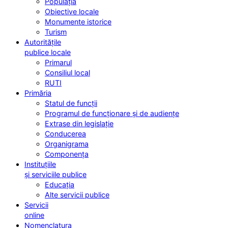
Populația
Obiective locale
Monumente istorice
Turism
Autoritățile
publice locale
Primarul
Consiliul local
RUTI
Primăria
Statul de funcții
Programul de funcționare și de audiențe
Extrase din legislație
Conducerea
Organigrama
Componența
Instituțiile
și serviciile publice
Educația
Alte servicii publice
Servicii
online
Nomenclatura