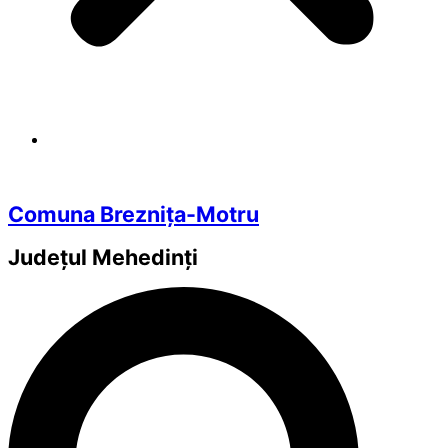
Comuna Breznița-Motru
Județul
Mehedinți