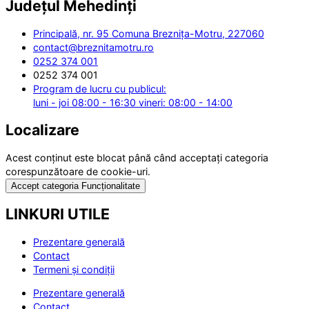
Județul
Mehedinți
Principală, nr. 95 Comuna Breznița-Motru, 227060
contact@breznitamotru.ro
0252 374 001
0252 374 001
Program de lucru cu publicul:
luni - joi 08:00 - 16:30 vineri: 08:00 - 14:00
Localizare
Acest conținut este blocat până când acceptați categoria
corespunzătoare de cookie-uri.
Accept categoria Funcționalitate
LINKURI UTILE
Prezentare generală
Contact
Termeni și condiții
Prezentare generală
Contact