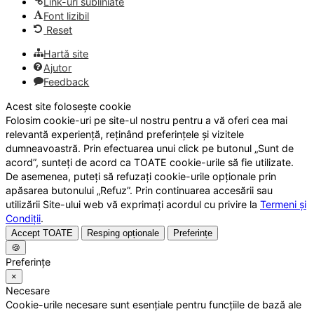
Link-uri subliniate
Font lizibil
Reset
Hartă site
Ajutor
Feedback
Acest site folosește cookie
Folosim cookie-uri pe site-ul nostru pentru a vă oferi cea mai
relevantă experiență, reținând preferințele și vizitele
dumneavoastră. Prin efectuarea unui click pe butonul „Sunt de
acord”, sunteți de acord ca TOATE cookie-urile să fie utilizate.
De asemenea, puteți să refuzați cookie-urile opționale prin
apăsarea butonului „Refuz”. Prin continuarea accesării sau
utilizării Site-ului web vă exprimați acordul cu privire la
Termeni și
Condiții
.
Accept TOATE
Resping opționale
Preferințe
🍪
Preferințe
×
Necesare
Cookie-urile necesare sunt esențiale pentru funcțiile de bază ale