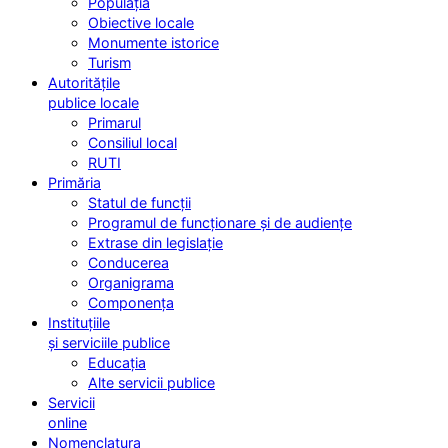
Populația
Obiective locale
Monumente istorice
Turism
Autoritățile
publice locale
Primarul
Consiliul local
RUTI
Primăria
Statul de funcții
Programul de funcționare și de audiențe
Extrase din legislație
Conducerea
Organigrama
Componența
Instituțiile
și serviciile publice
Educația
Alte servicii publice
Servicii
online
Nomenclatura