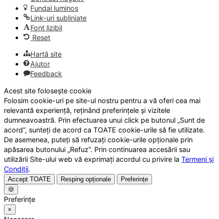
Fundal luminos
Link-uri subliniate
Font lizibil
Reset
Hartă site
Ajutor
Feedback
Acest site folosește cookie
Folosim cookie-uri pe site-ul nostru pentru a vă oferi cea mai
relevantă experiență, reținând preferințele și vizitele
dumneavoastră. Prin efectuarea unui click pe butonul „Sunt de
acord”, sunteți de acord ca TOATE cookie-urile să fie utilizate.
De asemenea, puteți să refuzați cookie-urile opționale prin
apăsarea butonului „Refuz”. Prin continuarea accesării sau
utilizării Site-ului web vă exprimați acordul cu privire la
Termeni și
Condiții
.
Accept TOATE
Resping opționale
Preferințe
🍪
Preferințe
×