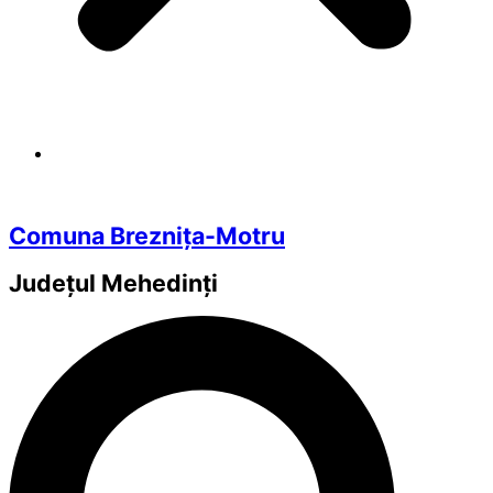
Comuna Breznița-Motru
Județul
Mehedinți