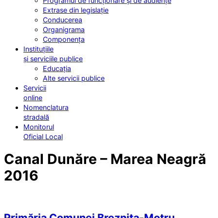
Programul de funcționare și de audiențe
Extrase din legislație
Conducerea
Organigrama
Componența
Instituțiile
și serviciile publice
Educația
Alte servicii publice
Servicii
online
Nomenclatura
stradală
Monitorul
Oficial Local
Canal Dunăre – Marea Neagră
2016
Primăria Comunei Breznița-Motru