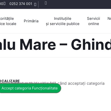
:00
0252 374 001
oritățile
Instituțiile
Servicii
N
Primăria
ice locale
și serviciile publice
online
lu Mare – Ghin
OCALIZARE
 conținut este blocat până când acceptați categoria corespunzătoare de cookie-uri.
Accept categoria Funcționalitate