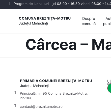
Program de lucru: luni - joi 08:00 - 16:30 vineri: 08:00 - 14
Despre
Aut
COMUNA BREZNIȚA-MOTRU
Județul
Mehedinți
comună
publ
Cârcea – Ma
PRIMĂRIA COMUNEI BREZNIȚA-MOTRU
L
Acest
Județul
Mehedinți
Principală, nr. 95 Comuna Breznița-Motru,
227060
contact@breznitamotru.ro