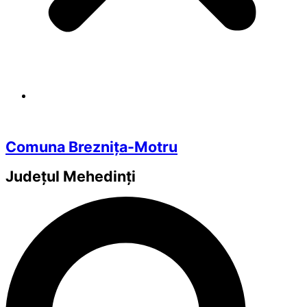
Comuna Breznița-Motru
Județul
Mehedinți