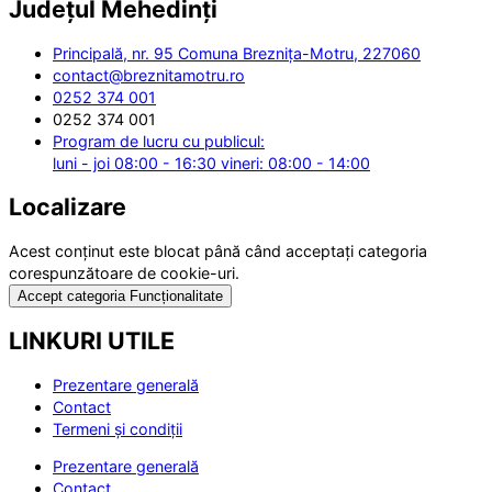
Județul
Mehedinți
Principală, nr. 95 Comuna Breznița-Motru, 227060
contact@breznitamotru.ro
0252 374 001
0252 374 001
Program de lucru cu publicul:
luni - joi 08:00 - 16:30 vineri: 08:00 - 14:00
Localizare
Acest conținut este blocat până când acceptați categoria
corespunzătoare de cookie-uri.
Accept categoria Funcționalitate
LINKURI UTILE
Prezentare generală
Contact
Termeni și condiții
Prezentare generală
Contact