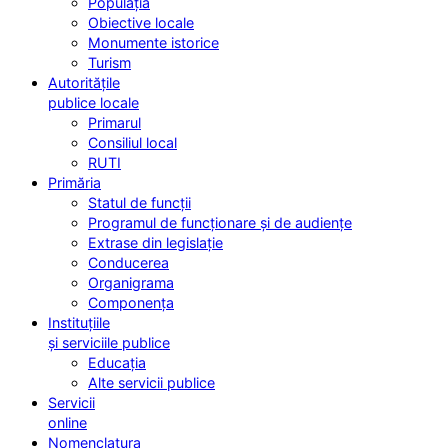
Populația
Obiective locale
Monumente istorice
Turism
Autoritățile
publice locale
Primarul
Consiliul local
RUTI
Primăria
Statul de funcții
Programul de funcționare și de audiențe
Extrase din legislație
Conducerea
Organigrama
Componența
Instituțiile
și serviciile publice
Educația
Alte servicii publice
Servicii
online
Nomenclatura