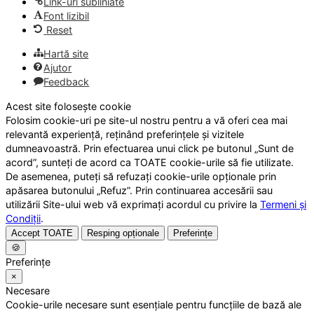
Link-uri subliniate
Font lizibil
Reset
Hartă site
Ajutor
Feedback
Acest site folosește cookie
Folosim cookie-uri pe site-ul nostru pentru a vă oferi cea mai
relevantă experiență, reținând preferințele și vizitele
dumneavoastră. Prin efectuarea unui click pe butonul „Sunt de
acord”, sunteți de acord ca TOATE cookie-urile să fie utilizate.
De asemenea, puteți să refuzați cookie-urile opționale prin
apăsarea butonului „Refuz”. Prin continuarea accesării sau
utilizării Site-ului web vă exprimați acordul cu privire la
Termeni și
Condiții
.
Accept TOATE
Resping opționale
Preferințe
🍪
Preferințe
×
Necesare
Cookie-urile necesare sunt esențiale pentru funcțiile de bază ale