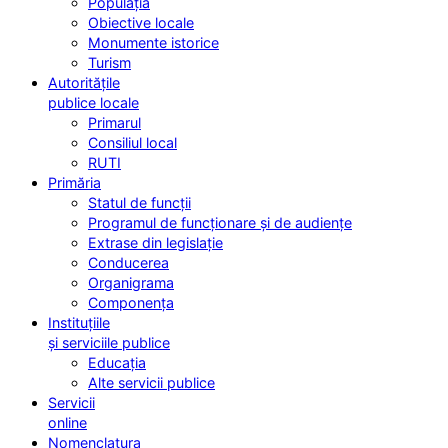
Populația
Obiective locale
Monumente istorice
Turism
Autoritățile
publice locale
Primarul
Consiliul local
RUTI
Primăria
Statul de funcții
Programul de funcționare și de audiențe
Extrase din legislație
Conducerea
Organigrama
Componența
Instituțiile
și serviciile publice
Educația
Alte servicii publice
Servicii
online
Nomenclatura