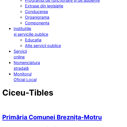
Programul de funcționare și de audiențe
Extrase din legislație
Conducerea
Organigrama
Componența
Instituțiile
și serviciile publice
Educația
Alte servicii publice
Servicii
online
Nomenclatura
stradală
Monitorul
Oficial Local
Ciceu-Tibles
Primăria Comunei Breznița-Motru