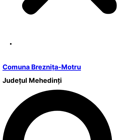
Comuna Breznița-Motru
Județul
Mehedinți