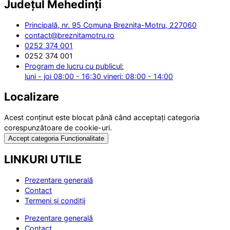
Județul
Mehedinți
Principală, nr. 95 Comuna Breznița-Motru, 227060
contact@breznitamotru.ro
0252 374 001
0252 374 001
Program de lucru cu publicul:
luni - joi 08:00 - 16:30 vineri: 08:00 - 14:00
Localizare
Acest conținut este blocat până când acceptați categoria
corespunzătoare de cookie-uri.
Accept categoria Funcționalitate
LINKURI UTILE
Prezentare generală
Contact
Termeni și condiții
Prezentare generală
Contact