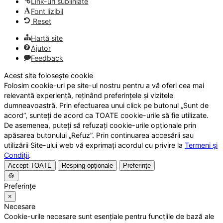
Link-uri subliniate
Font lizibil
Reset
Hartă site
Ajutor
Feedback
Acest site folosește cookie
Folosim cookie-uri pe site-ul nostru pentru a vă oferi cea mai
relevantă experiență, reținând preferințele și vizitele
dumneavoastră. Prin efectuarea unui click pe butonul „Sunt de
acord”, sunteți de acord ca TOATE cookie-urile să fie utilizate.
De asemenea, puteți să refuzați cookie-urile opționale prin
apăsarea butonului „Refuz”. Prin continuarea accesării sau
utilizării Site-ului web vă exprimați acordul cu privire la
Termeni și
Condiții
.
Accept TOATE
Resping opționale
Preferințe
🍪
Preferințe
×
Necesare
Cookie-urile necesare sunt esențiale pentru funcțiile de bază ale