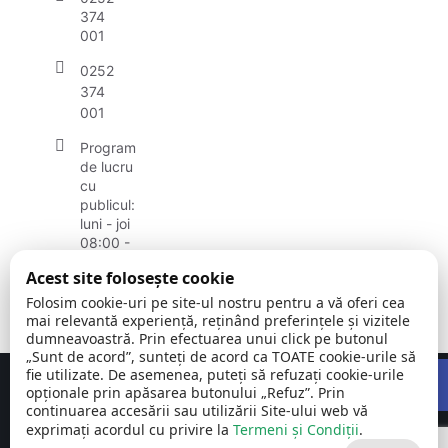
374
001
0252
374
001
Program
de lucru
cu
publicul:
luni - joi
08:00 -
16:30
Acest site folosește cookie
vineri:
08:00 -
Folosim cookie-uri pe site-ul nostru pentru a vă oferi cea
14:00
mai relevantă experiență, reținând preferințele și vizitele
dumneavoastră. Prin efectuarea unui click pe butonul
„Sunt de acord”, sunteți de acord ca TOATE cookie-urile să
Open
fie utilizate. De asemenea, puteți să refuzați cookie-urile
Concept realizat de
Big Media Relații Publice SRL
opționale prin apăsarea butonului „Refuz”. Prin
continuarea accesării sau utilizării Site-ului web vă
exprimați acordul cu privire la
Comuna Breznița-
Termeni și Condiții
©
Toate
.
Motru | județul
2026
drepturile