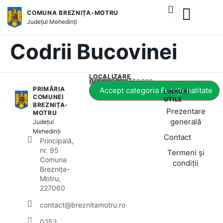
COMUNA BREZNIȚA-MOTRU
Județul
Mehedinți
și serviciile publice
Codrii Bucovinei
LOCALIZARE
Acest conținut este blocat până când acceptați categoria corespunzătoare de cookie-uri.
PRIMĂRIA
Accept categoria Funcționalitate
LINKURI
COMUNEI
UTILE
BREZNIȚA-
Prezentare
MOTRU
generală
Județul
Mehedinți
Contact
Principală,
nr. 95
Termeni și
Comuna
condiții
Breznița-
Motru,
227060
contact@breznitamotru.ro
0252