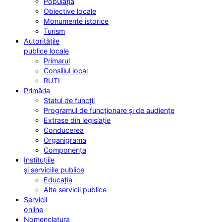
Populația
Obiective locale
Monumente istorice
Turism
Autoritățile
publice locale
Primarul
Consiliul local
RUTI
Primăria
Statul de funcții
Programul de funcționare și de audiențe
Extrase din legislație
Conducerea
Organigrama
Componența
Instituțiile
și serviciile publice
Educația
Alte servicii publice
Servicii
online
Nomenclatura