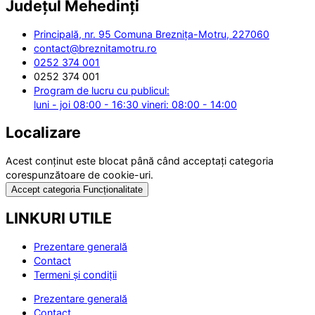
Județul
Mehedinți
Principală, nr. 95 Comuna Breznița-Motru, 227060
contact@breznitamotru.ro
0252 374 001
0252 374 001
Program de lucru cu publicul:
luni - joi 08:00 - 16:30 vineri: 08:00 - 14:00
Localizare
Acest conținut este blocat până când acceptați categoria
corespunzătoare de cookie-uri.
Accept categoria Funcționalitate
LINKURI UTILE
Prezentare generală
Contact
Termeni și condiții
Prezentare generală
Contact