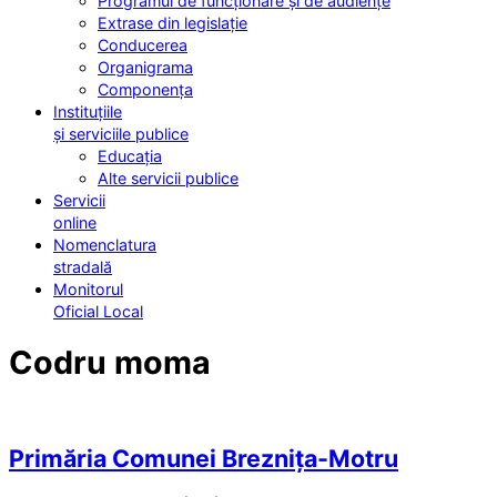
Programul de funcționare și de audiențe
Extrase din legislație
Conducerea
Organigrama
Componența
Instituțiile
și serviciile publice
Educația
Alte servicii publice
Servicii
online
Nomenclatura
stradală
Monitorul
Oficial Local
Codru moma
Primăria Comunei Breznița-Motru