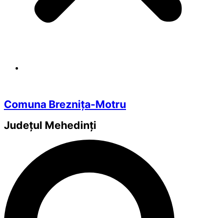
Comuna Breznița-Motru
Județul
Mehedinți