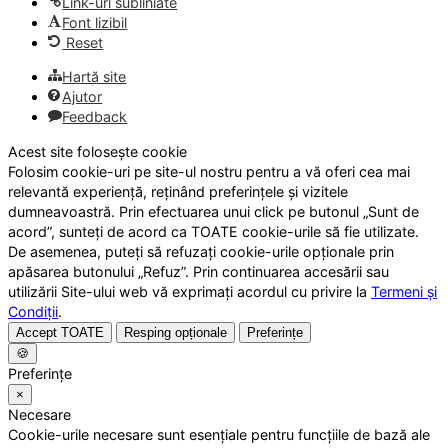
Link-uri subliniate
Font lizibil
Reset
Hartă site
Ajutor
Feedback
Acest site folosește cookie
Folosim cookie-uri pe site-ul nostru pentru a vă oferi cea mai
relevantă experiență, reținând preferințele și vizitele
dumneavoastră. Prin efectuarea unui click pe butonul „Sunt de
acord”, sunteți de acord ca TOATE cookie-urile să fie utilizate.
De asemenea, puteți să refuzați cookie-urile opționale prin
apăsarea butonului „Refuz”. Prin continuarea accesării sau
utilizării Site-ului web vă exprimați acordul cu privire la
Termeni și
Condiții
.
Accept TOATE
Resping opționale
Preferințe
🍪
Preferințe
×
Necesare
Cookie-urile necesare sunt esențiale pentru funcțiile de bază ale