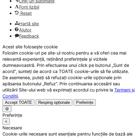
Link-uri subliniate
Font lizibil
Reset
Hartă site
Ajutor
Feedback
Acest site folosește cookie
Folosim cookie-uri pe site-ul nostru pentru a vă oferi cea mai
relevantă experiență, reținând preferințele și vizitele
dumneavoastră. Prin efectuarea unui click pe butonul „Sunt de
acord”, sunteți de acord ca TOATE cookie-urile să fie utilizate.
De asemenea, puteți să refuzați cookie-urile opționale prin
apăsarea butonului „Refuz”. Prin continuarea accesării sau
utilizării Site-ului web vă exprimați acordul cu privire la
Termeni și
Condiții
.
Accept TOATE
Resping opționale
Preferințe
🍪
Preferințe
×
Necesare
Cookie-urile necesare sunt esențiale pentru funcțiile de bază ale