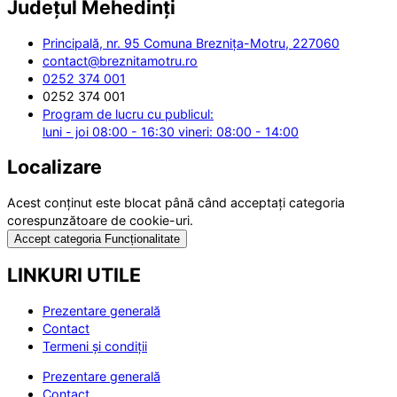
Județul
Mehedinți
Principală, nr. 95 Comuna Breznița-Motru, 227060
contact@breznitamotru.ro
0252 374 001
0252 374 001
Program de lucru cu publicul:
luni - joi 08:00 - 16:30 vineri: 08:00 - 14:00
Localizare
Acest conținut este blocat până când acceptați categoria
corespunzătoare de cookie-uri.
Accept categoria Funcționalitate
LINKURI UTILE
Prezentare generală
Contact
Termeni și condiții
Prezentare generală
Contact