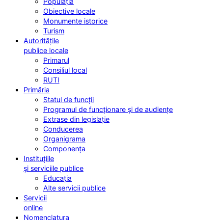
Populația
Obiective locale
Monumente istorice
Turism
Autoritățile
publice locale
Primarul
Consiliul local
RUTI
Primăria
Statul de funcții
Programul de funcționare și de audiențe
Extrase din legislație
Conducerea
Organigrama
Componența
Instituțiile
și serviciile publice
Educația
Alte servicii publice
Servicii
online
Nomenclatura