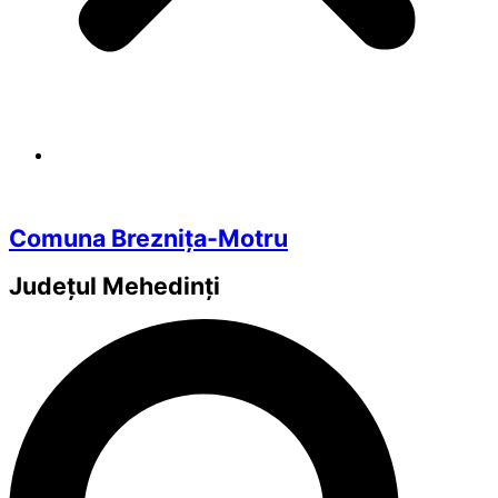
Comuna Breznița-Motru
Județul
Mehedinți