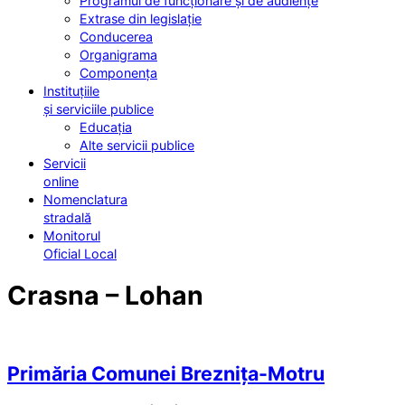
Programul de funcționare și de audiențe
Extrase din legislație
Conducerea
Organigrama
Componența
Instituțiile
și serviciile publice
Educația
Alte servicii publice
Servicii
online
Nomenclatura
stradală
Monitorul
Oficial Local
Crasna – Lohan
Primăria Comunei Breznița-Motru