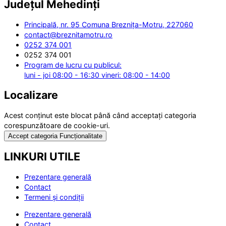
Județul
Mehedinți
Principală, nr. 95 Comuna Breznița-Motru, 227060
contact@breznitamotru.ro
0252 374 001
0252 374 001
Program de lucru cu publicul:
luni - joi 08:00 - 16:30 vineri: 08:00 - 14:00
Localizare
Acest conținut este blocat până când acceptați categoria
corespunzătoare de cookie-uri.
Accept categoria Funcționalitate
LINKURI UTILE
Prezentare generală
Contact
Termeni și condiții
Prezentare generală
Contact