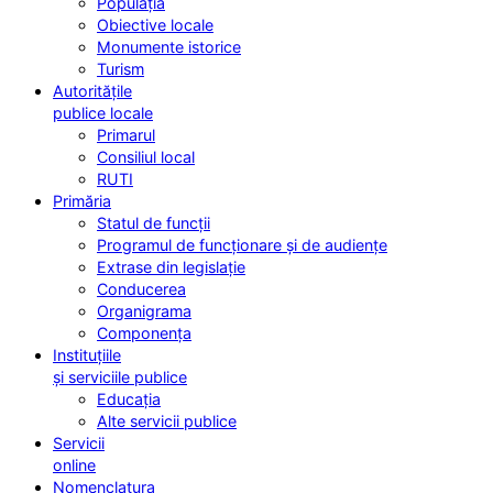
Populația
Obiective locale
Monumente istorice
Turism
Autoritățile
publice locale
Primarul
Consiliul local
RUTI
Primăria
Statul de funcții
Programul de funcționare și de audiențe
Extrase din legislație
Conducerea
Organigrama
Componența
Instituțiile
și serviciile publice
Educația
Alte servicii publice
Servicii
online
Nomenclatura