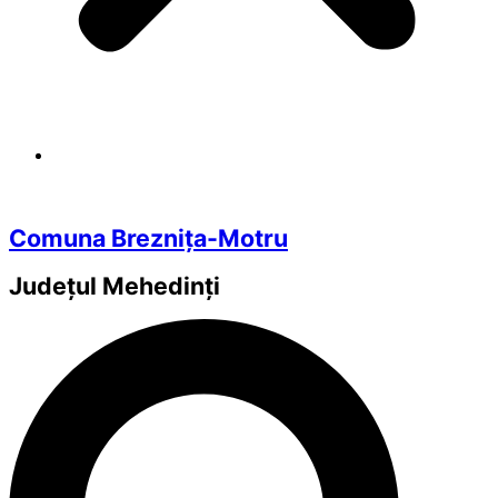
Comuna Breznița-Motru
Județul
Mehedinți