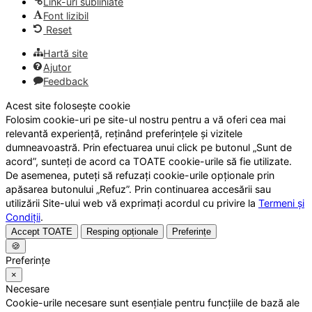
Link-uri subliniate
Font lizibil
Reset
Hartă site
Ajutor
Feedback
Acest site folosește cookie
Folosim cookie-uri pe site-ul nostru pentru a vă oferi cea mai
relevantă experiență, reținând preferințele și vizitele
dumneavoastră. Prin efectuarea unui click pe butonul „Sunt de
acord”, sunteți de acord ca TOATE cookie-urile să fie utilizate.
De asemenea, puteți să refuzați cookie-urile opționale prin
apăsarea butonului „Refuz”. Prin continuarea accesării sau
utilizării Site-ului web vă exprimați acordul cu privire la
Termeni și
Condiții
.
Accept TOATE
Resping opționale
Preferințe
🍪
Preferințe
×
Necesare
Cookie-urile necesare sunt esențiale pentru funcțiile de bază ale