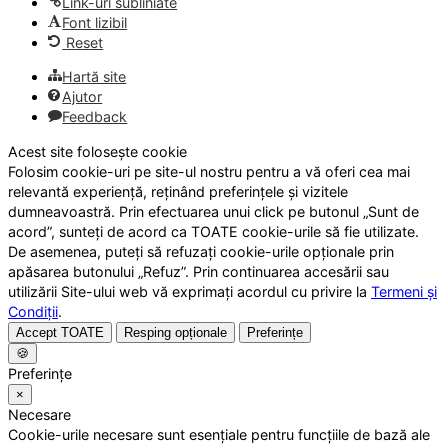
Link-uri subliniate
Font lizibil
Reset
Hartă site
Ajutor
Feedback
Acest site folosește cookie
Folosim cookie-uri pe site-ul nostru pentru a vă oferi cea mai
relevantă experiență, reținând preferințele și vizitele
dumneavoastră. Prin efectuarea unui click pe butonul „Sunt de
acord”, sunteți de acord ca TOATE cookie-urile să fie utilizate.
De asemenea, puteți să refuzați cookie-urile opționale prin
apăsarea butonului „Refuz”. Prin continuarea accesării sau
utilizării Site-ului web vă exprimați acordul cu privire la
Termeni și
Condiții
.
Accept TOATE
Resping opționale
Preferințe
🍪
Preferințe
×
Necesare
Cookie-urile necesare sunt esențiale pentru funcțiile de bază ale