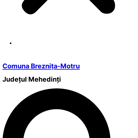
Comuna Breznița-Motru
Județul
Mehedinți