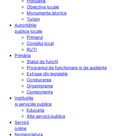
Populația
Obiective locale
Monumente istorice
Turism
Autoritățile
publice locale
Primarul
Consiliul local
RUTI
Primăria
Statul de funcții
Programul de funcționare și de audiențe
Extrase din legislație
Conducerea
Organigrama
Componența
Instituțiile
și serviciile publice
Educația
Alte servicii publice
Servicii
online
Nomenclatura