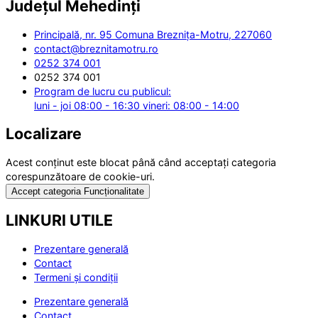
Județul
Mehedinți
Principală, nr. 95 Comuna Breznița-Motru, 227060
contact@breznitamotru.ro
0252 374 001
0252 374 001
Program de lucru cu publicul:
luni - joi 08:00 - 16:30 vineri: 08:00 - 14:00
Localizare
Acest conținut este blocat până când acceptați categoria
corespunzătoare de cookie-uri.
Accept categoria Funcționalitate
LINKURI UTILE
Prezentare generală
Contact
Termeni și condiții
Prezentare generală
Contact