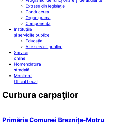
Programul de funcționare și de audiențe
Extrase din legislație
Conducerea
Organigrama
Componența
Instituțiile
și serviciile publice
Educația
Alte servicii publice
Servicii
online
Nomenclatura
stradală
Monitorul
Oficial Local
Curbura carpaţilor
Primăria Comunei Breznița-Motru