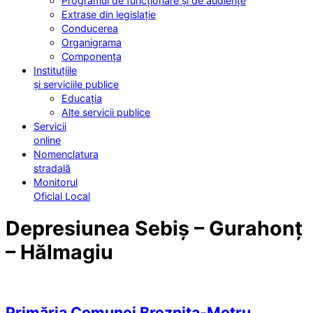
Programul de funcționare și de audiențe
Extrase din legislație
Conducerea
Organigrama
Componența
Instituțiile
și serviciile publice
Educația
Alte servicii publice
Servicii
online
Nomenclatura
stradală
Monitorul
Oficial Local
Depresiunea Sebiș – Gurahonț
– Hălmagiu
Primăria Comunei Breznița-Motru