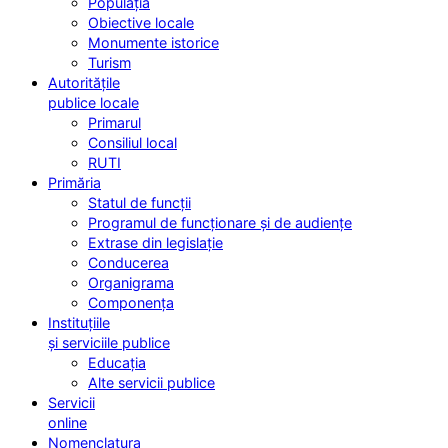
Populația
Obiective locale
Monumente istorice
Turism
Autoritățile
publice locale
Primarul
Consiliul local
RUTI
Primăria
Statul de funcții
Programul de funcționare și de audiențe
Extrase din legislație
Conducerea
Organigrama
Componența
Instituțiile
și serviciile publice
Educația
Alte servicii publice
Servicii
online
Nomenclatura