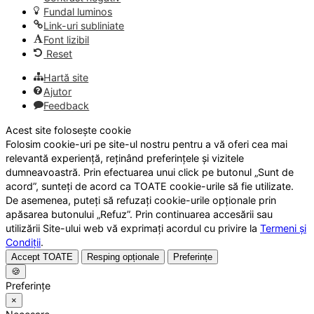
Fundal luminos
Link-uri subliniate
Font lizibil
Reset
Hartă site
Ajutor
Feedback
Acest site folosește cookie
Folosim cookie-uri pe site-ul nostru pentru a vă oferi cea mai
relevantă experiență, reținând preferințele și vizitele
dumneavoastră. Prin efectuarea unui click pe butonul „Sunt de
acord”, sunteți de acord ca TOATE cookie-urile să fie utilizate.
De asemenea, puteți să refuzați cookie-urile opționale prin
apăsarea butonului „Refuz”. Prin continuarea accesării sau
utilizării Site-ului web vă exprimați acordul cu privire la
Termeni și
Condiții
.
Accept TOATE
Resping opționale
Preferințe
🍪
Preferințe
×