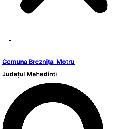
Comuna Breznița-Motru
Județul
Mehedinți