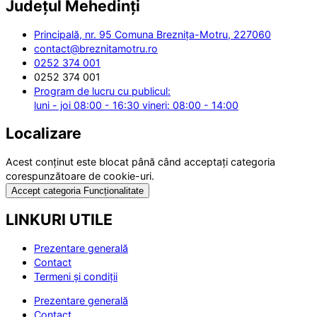
Județul
Mehedinți
Principală, nr. 95 Comuna Breznița-Motru, 227060
contact@breznitamotru.ro
0252 374 001
0252 374 001
Program de lucru cu publicul:
luni - joi 08:00 - 16:30 vineri: 08:00 - 14:00
Localizare
Acest conținut este blocat până când acceptați categoria
corespunzătoare de cookie-uri.
Accept categoria Funcționalitate
LINKURI UTILE
Prezentare generală
Contact
Termeni și condiții
Prezentare generală
Contact