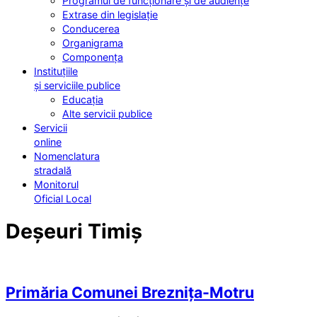
Programul de funcționare și de audiențe
Extrase din legislație
Conducerea
Organigrama
Componența
Instituțiile
și serviciile publice
Educația
Alte servicii publice
Servicii
online
Nomenclatura
stradală
Monitorul
Oficial Local
Deșeuri Timiș
Primăria Comunei Breznița-Motru