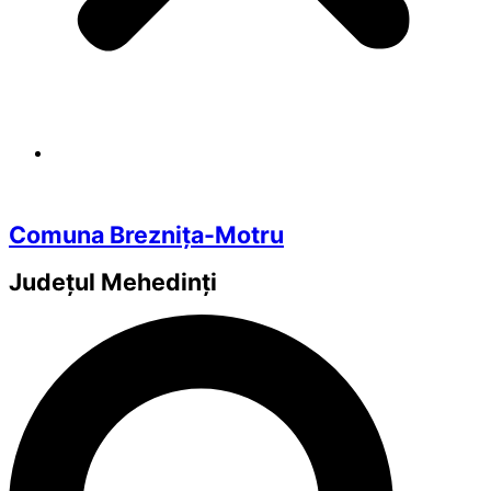
Comuna Breznița-Motru
Județul
Mehedinți