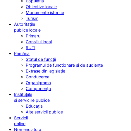
Populația
Obiective locale
Monumente istorice
Turism
Autoritățile
publice locale
Primarul
Consiliul local
RUTI
Primăria
Statul de funcții
Programul de funcționare și de audiențe
Extrase din legislație
Conducerea
Organigrama
Componența
Instituțiile
și serviciile publice
Educația
Alte servicii publice
Servicii
online
Nomenclatura