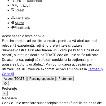
Link-uri subliniate
Font lizibil
Reset
Hartă site
Ajutor
Feedback
Acest site folosește cookie
Folosim cookie-uri pe site-ul nostru pentru a vă oferi cea mai
relevantă experiență, reținând preferințele și vizitele
dumneavoastră. Prin efectuarea unui click pe butonul „Sunt de
acord”, sunteți de acord ca TOATE cookie-urile să fie utilizate.
De asemenea, puteți să refuzați cookie-urile opționale prin
apăsarea butonului „Refuz”. Prin continuarea accesării sau
utilizării Site-ului web vă exprimați acordul cu privire la
Termeni și
Condiții
.
Accept TOATE
Resping opționale
Preferințe
🍪
Preferințe
×
Necesare
Cookie-urile necesare sunt esențiale pentru funcțiile de bază ale