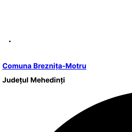
Comuna Breznița-Motru
Județul
Mehedinți