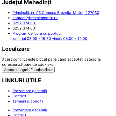
Județul
Mehedinți
Principală, nr. 95 Comuna Breznița-Motru, 227060
contact@breznitamotru.ro
0252 374 001
0252 374 001
Program de lucru cu publicul:
luni - joi 08:00 - 16:30 vineri: 08:00 - 14:00
Localizare
Acest conținut este blocat până când acceptați categoria
corespunzătoare de cookie-uri.
Accept categoria Funcționalitate
LINKURI UTILE
Prezentare generală
Contact
Termeni și condiții
Prezentare generală
Contact