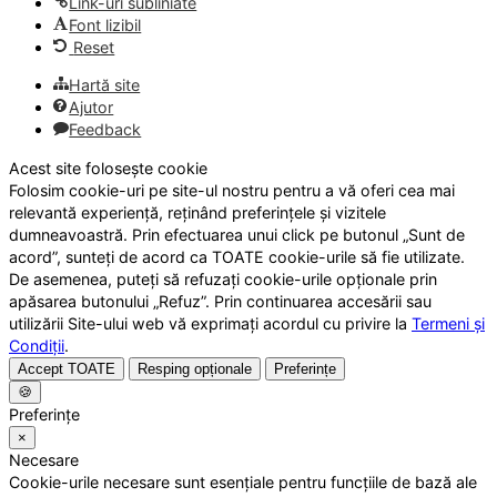
Link-uri subliniate
Font lizibil
Reset
Hartă site
Ajutor
Feedback
Acest site folosește cookie
Folosim cookie-uri pe site-ul nostru pentru a vă oferi cea mai
relevantă experiență, reținând preferințele și vizitele
dumneavoastră. Prin efectuarea unui click pe butonul „Sunt de
acord”, sunteți de acord ca TOATE cookie-urile să fie utilizate.
De asemenea, puteți să refuzați cookie-urile opționale prin
apăsarea butonului „Refuz”. Prin continuarea accesării sau
utilizării Site-ului web vă exprimați acordul cu privire la
Termeni și
Condiții
.
Accept TOATE
Resping opționale
Preferințe
🍪
Preferințe
×
Necesare
Cookie-urile necesare sunt esențiale pentru funcțiile de bază ale