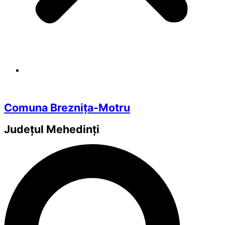
Comuna Breznița-Motru
Județul
Mehedinți