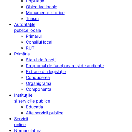
Populația
Obiective locale
Monumente istorice
Turism
Autoritățile
publice locale
Primarul
Consiliul local
RUTI
Primăria
Statul de funcții
Programul de funcționare și de audiențe
Extrase din legislație
Conducerea
Organigrama
Componența
Instituțiile
și serviciile publice
Educația
Alte servicii publice
Servicii
online
Nomenclatura