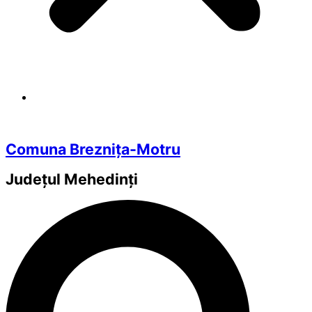
Comuna Breznița-Motru
Județul
Mehedinți