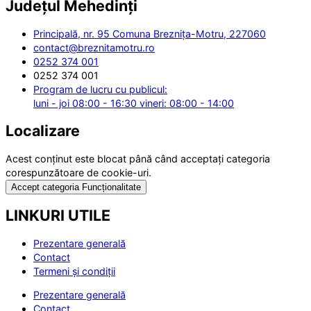
Județul
Mehedinți
Principală, nr. 95 Comuna Breznița-Motru, 227060
contact@breznitamotru.ro
0252 374 001
0252 374 001
Program de lucru cu publicul:
luni - joi 08:00 - 16:30 vineri: 08:00 - 14:00
Localizare
Acest conținut este blocat până când acceptați categoria
corespunzătoare de cookie-uri.
Accept categoria Funcționalitate
LINKURI UTILE
Prezentare generală
Contact
Termeni și condiții
Prezentare generală
Contact