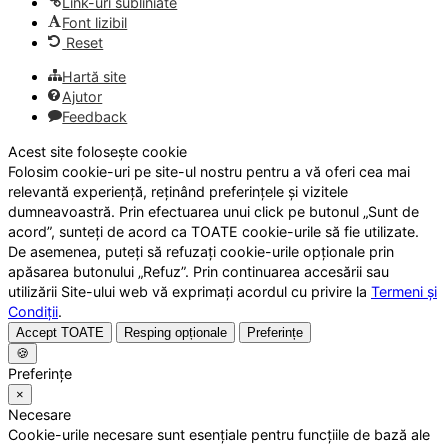
Link-uri subliniate
Font lizibil
Reset
Hartă site
Ajutor
Feedback
Acest site folosește cookie
Folosim cookie-uri pe site-ul nostru pentru a vă oferi cea mai
relevantă experiență, reținând preferințele și vizitele
dumneavoastră. Prin efectuarea unui click pe butonul „Sunt de
acord”, sunteți de acord ca TOATE cookie-urile să fie utilizate.
De asemenea, puteți să refuzați cookie-urile opționale prin
apăsarea butonului „Refuz”. Prin continuarea accesării sau
utilizării Site-ului web vă exprimați acordul cu privire la
Termeni și
Condiții
.
Accept TOATE
Resping opționale
Preferințe
🍪
Preferințe
×
Necesare
Cookie-urile necesare sunt esențiale pentru funcțiile de bază ale