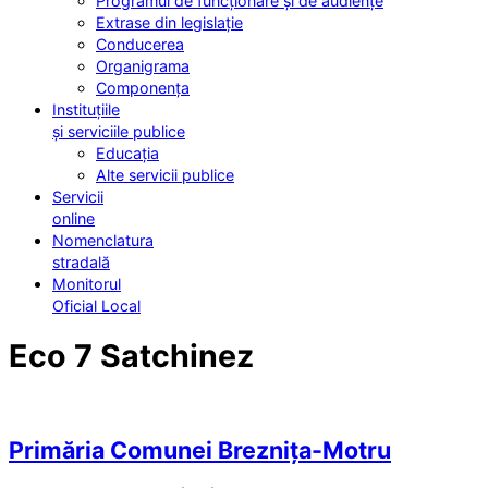
Programul de funcționare și de audiențe
Extrase din legislație
Conducerea
Organigrama
Componența
Instituțiile
și serviciile publice
Educația
Alte servicii publice
Servicii
online
Nomenclatura
stradală
Monitorul
Oficial Local
Eco 7 Satchinez
Primăria Comunei Breznița-Motru