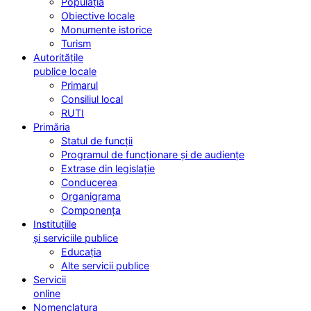
Populația
Obiective locale
Monumente istorice
Turism
Autoritățile
publice locale
Primarul
Consiliul local
RUTI
Primăria
Statul de funcții
Programul de funcționare și de audiențe
Extrase din legislație
Conducerea
Organigrama
Componența
Instituțiile
și serviciile publice
Educația
Alte servicii publice
Servicii
online
Nomenclatura