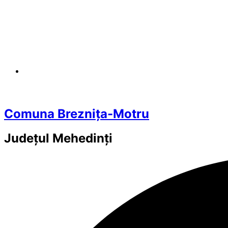
Comuna Breznița-Motru
Județul
Mehedinți