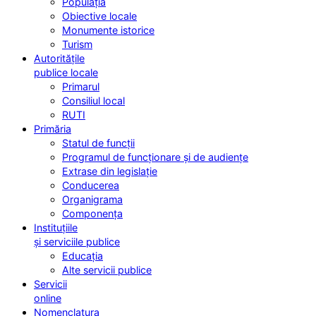
Populația
Obiective locale
Monumente istorice
Turism
Autoritățile
publice locale
Primarul
Consiliul local
RUTI
Primăria
Statul de funcții
Programul de funcționare și de audiențe
Extrase din legislație
Conducerea
Organigrama
Componența
Instituțiile
și serviciile publice
Educația
Alte servicii publice
Servicii
online
Nomenclatura