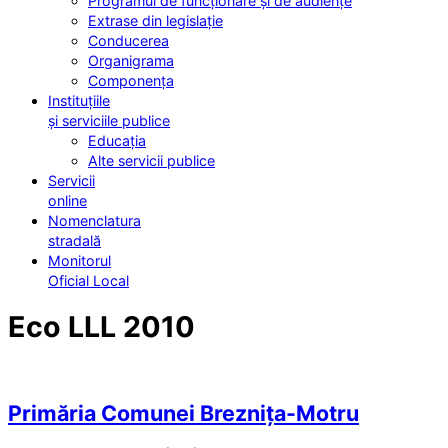
Programul de funcționare și de audiențe
Extrase din legislație
Conducerea
Organigrama
Componența
Instituțiile
și serviciile publice
Educația
Alte servicii publice
Servicii
online
Nomenclatura
stradală
Monitorul
Oficial Local
Eco LLL 2010
Primăria Comunei Breznița-Motru