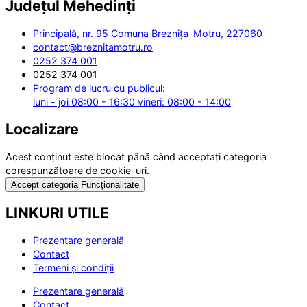
Județul
Mehedinți
Principală, nr. 95 Comuna Breznița-Motru, 227060
contact@breznitamotru.ro
0252 374 001
0252 374 001
Program de lucru cu publicul:
luni - joi 08:00 - 16:30 vineri: 08:00 - 14:00
Localizare
Acest conținut este blocat până când acceptați categoria
corespunzătoare de cookie-uri.
Accept categoria Funcționalitate
LINKURI UTILE
Prezentare generală
Contact
Termeni și condiții
Prezentare generală
Contact