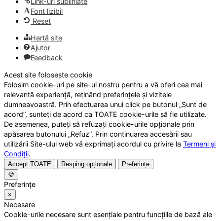
Link-uri subliniate
Font lizibil
Reset
Hartă site
Ajutor
Feedback
Acest site folosește cookie
Folosim cookie-uri pe site-ul nostru pentru a vă oferi cea mai
relevantă experiență, reținând preferințele și vizitele
dumneavoastră. Prin efectuarea unui click pe butonul „Sunt de
acord”, sunteți de acord ca TOATE cookie-urile să fie utilizate.
De asemenea, puteți să refuzați cookie-urile opționale prin
apăsarea butonului „Refuz”. Prin continuarea accesării sau
utilizării Site-ului web vă exprimați acordul cu privire la
Termeni și
Condiții
.
Accept TOATE
Resping opționale
Preferințe
🍪
Preferințe
×
Necesare
Cookie-urile necesare sunt esențiale pentru funcțiile de bază ale