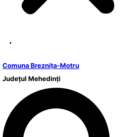
Comuna Breznița-Motru
Județul
Mehedinți