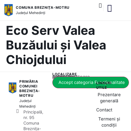
COMUNA BREZNIȚA-MOTRU
Județul
Mehedinți
și serviciile publice
Eco Serv Valea
Buzăului și Valea
Chiojdului
LOCALIZARE
Acest conținut este blocat până când acceptați categoria corespunzătoare de cookie-uri.
PRIMĂRIA
Accept categoria Funcționalitate
LINKURI
COMUNEI
UTILE
BREZNIȚA-
Prezentare
MOTRU
generală
Județul
Mehedinți
Contact
Principală,
nr. 95
Termeni și
Comuna
condiții
Breznița-