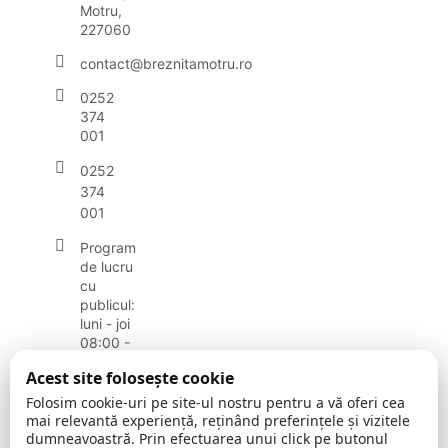
Motru,
227060
contact@breznitamotru.ro
0252
374
001
0252
374
001
Program
de lucru
cu
publicul:
luni - joi
08:00 -
16:30
Acest site folosește cookie
vineri:
08:00 -
Folosim cookie-uri pe site-ul nostru pentru a vă oferi cea
14:00
mai relevantă experiență, reținând preferințele și vizitele
dumneavoastră. Prin efectuarea unui click pe butonul