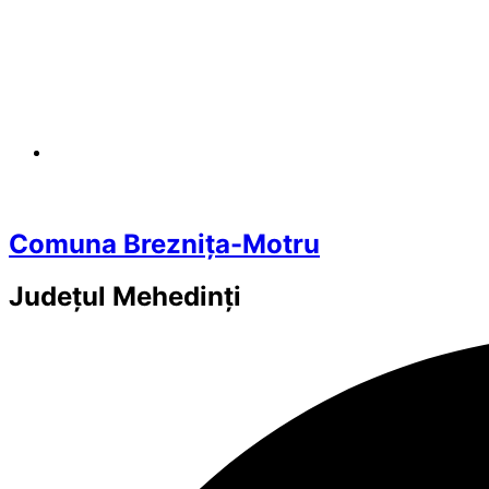
Comuna Breznița-Motru
Județul
Mehedinți