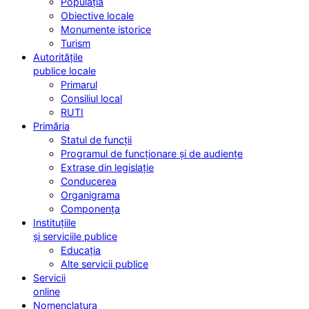
Populația
Obiective locale
Monumente istorice
Turism
Autoritățile
publice locale
Primarul
Consiliul local
RUTI
Primăria
Statul de funcții
Programul de funcționare și de audiențe
Extrase din legislație
Conducerea
Organigrama
Componența
Instituțiile
și serviciile publice
Educația
Alte servicii publice
Servicii
online
Nomenclatura