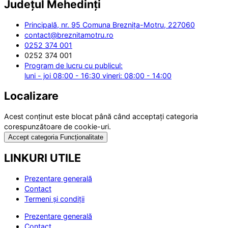
Județul
Mehedinți
Principală, nr. 95 Comuna Breznița-Motru, 227060
contact@breznitamotru.ro
0252 374 001
0252 374 001
Program de lucru cu publicul:
luni - joi 08:00 - 16:30 vineri: 08:00 - 14:00
Localizare
Acest conținut este blocat până când acceptați categoria
corespunzătoare de cookie-uri.
Accept categoria Funcționalitate
LINKURI UTILE
Prezentare generală
Contact
Termeni și condiții
Prezentare generală
Contact