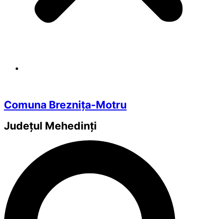
Comuna Breznița-Motru
Județul
Mehedinți