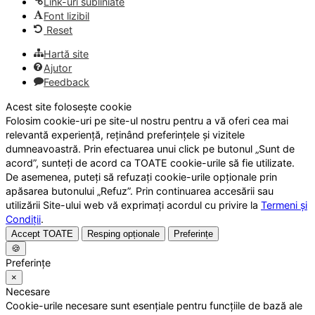
Link-uri subliniate
Font lizibil
Reset
Hartă site
Ajutor
Feedback
Acest site folosește cookie
Folosim cookie-uri pe site-ul nostru pentru a vă oferi cea mai
relevantă experiență, reținând preferințele și vizitele
dumneavoastră. Prin efectuarea unui click pe butonul „Sunt de
acord”, sunteți de acord ca TOATE cookie-urile să fie utilizate.
De asemenea, puteți să refuzați cookie-urile opționale prin
apăsarea butonului „Refuz”. Prin continuarea accesării sau
utilizării Site-ului web vă exprimați acordul cu privire la
Termeni și
Condiții
.
Accept TOATE
Resping opționale
Preferințe
🍪
Preferințe
×
Necesare
Cookie-urile necesare sunt esențiale pentru funcțiile de bază ale