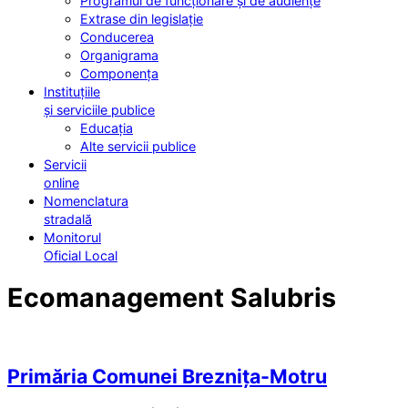
Programul de funcționare și de audiențe
Extrase din legislație
Conducerea
Organigrama
Componența
Instituțiile
și serviciile publice
Educația
Alte servicii publice
Servicii
online
Nomenclatura
stradală
Monitorul
Oficial Local
Ecomanagement Salubris
Primăria Comunei Breznița-Motru