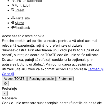
Link-uri subliniate
Font lizibil
Reset
Hartă site
Ajutor
Feedback
Acest site folosește cookie
Folosim cookie-uri pe site-ul nostru pentru a vă oferi cea mai
relevantă experiență, reținând preferințele și vizitele
dumneavoastră. Prin efectuarea unui click pe butonul „Sunt de
acord”, sunteți de acord ca TOATE cookie-urile să fie utilizate.
De asemenea, puteți să refuzați cookie-urile opționale prin
apăsarea butonului „Refuz”. Prin continuarea accesării sau
utilizării Site-ului web vă exprimați acordul cu privire la
Termeni și
Condiții
.
Accept TOATE
Resping opționale
Preferințe
🍪
Preferințe
×
Necesare
Cookie-urile necesare sunt esențiale pentru funcțiile de bază ale