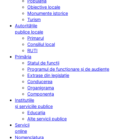
Populația
Obiective locale
Monumente istorice
Turism
Autoritățile
publice locale
Primarul
Consiliul local
RUTI
Primăria
Statul de funcții
Programul de funcționare și de audiențe
Extrase din legislație
Conducerea
Organigrama
Componența
Instituțiile
și serviciile publice
Educația
Alte servicii publice
Servicii
online
Nomenclatura