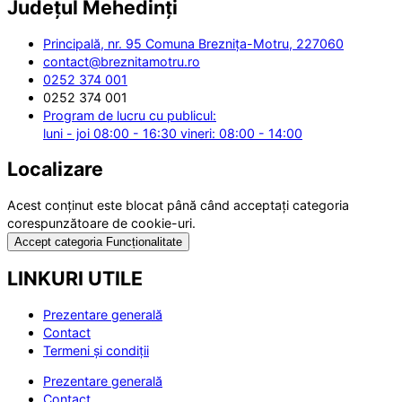
Județul
Mehedinți
Principală, nr. 95 Comuna Breznița-Motru, 227060
contact@breznitamotru.ro
0252 374 001
0252 374 001
Program de lucru cu publicul:
luni - joi 08:00 - 16:30 vineri: 08:00 - 14:00
Localizare
Acest conținut este blocat până când acceptați categoria
corespunzătoare de cookie-uri.
Accept categoria Funcționalitate
LINKURI UTILE
Prezentare generală
Contact
Termeni și condiții
Prezentare generală
Contact