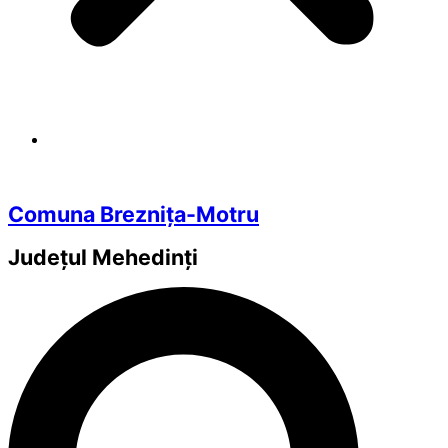
Comuna Breznița-Motru
Județul
Mehedinți