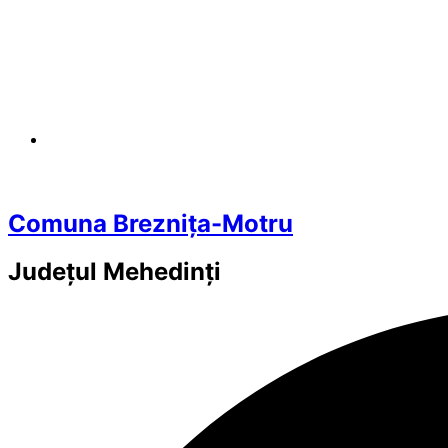
Comuna Breznița-Motru
Județul
Mehedinți