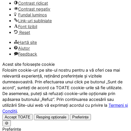
Contrast ridicat
Contrast negativ
Fundal luminos
Link-uri subliniate
Font lizibil
Reset
Hartă site
Ajutor
Feedback
Acest site folosește cookie
Folosim cookie-uri pe site-ul nostru pentru a vă oferi cea mai
relevantă experiență, reținând preferințele și vizitele
dumneavoastră. Prin efectuarea unui click pe butonul „Sunt de
acord”, sunteți de acord ca TOATE cookie-urile să fie utilizate.
De asemenea, puteți să refuzați cookie-urile opționale prin
apăsarea butonului „Refuz”. Prin continuarea accesării sau
utilizării Site-ului web vă exprimați acordul cu privire la
Termeni și
Condiții
.
Accept TOATE
Resping opționale
Preferințe
🍪
Preferințe