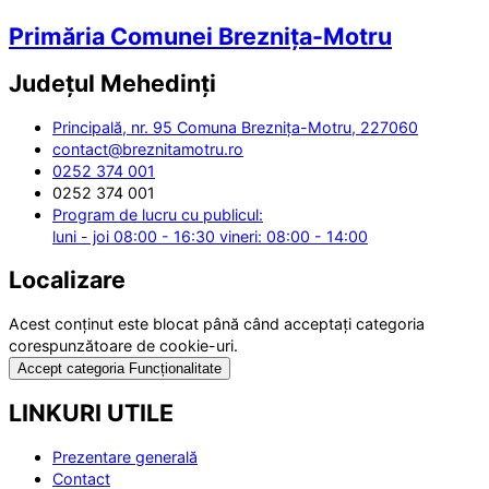
Primăria Comunei Breznița-Motru
Județul
Mehedinți
Principală, nr. 95 Comuna Breznița-Motru, 227060
contact@breznitamotru.ro
0252 374 001
0252 374 001
Program de lucru cu publicul:
luni - joi 08:00 - 16:30 vineri: 08:00 - 14:00
Localizare
Acest conținut este blocat până când acceptați categoria
corespunzătoare de cookie-uri.
Accept categoria Funcționalitate
LINKURI UTILE
Prezentare generală
Contact