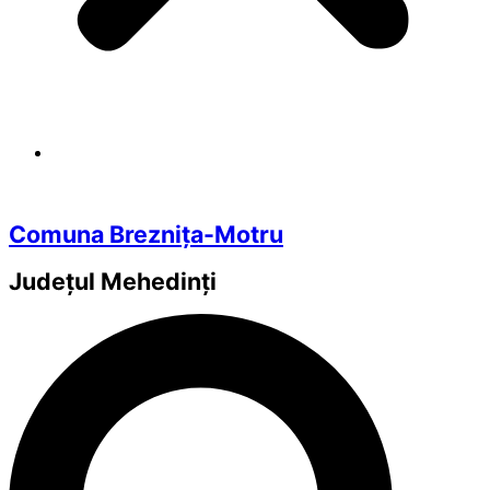
Comuna Breznița-Motru
Județul
Mehedinți