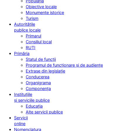
Populația
Obiective locale
Monumente istorice
Turism
Autoritățile
publice locale
Primarul
Consiliul local
RUTI
Primăria
Statul de funcții
Programul de funcționare și de audiențe
Extrase din legislație
Conducerea
Organigrama
Componența
Instituțiile
și serviciile publice
Educația
Alte servicii publice
Servicii
online
Nomenclatura